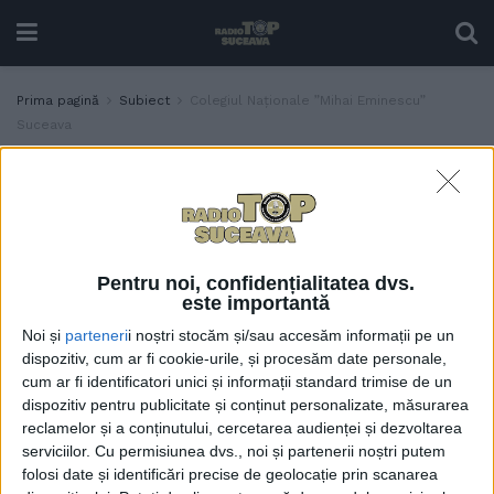
Prima pagină
Subiect
Colegiul Naționale ”Mihai Eminescu”
Suceava
Etichetă:
Colegiul Naționale ”Mihai
Eminescu” Suceava
Prof. Anca Gorban, după
EDUCAȚIE
prima probă a
Pentru noi, confidențialitatea dvs.
Bacalaureatului: Subiecte
este importantă
echilibrate, net mai
Noi și
parteneri
i noștri stocăm și/sau accesăm informații pe un
accesibile decît cele din
dispozitiv, cum ar fi cookie-urile, și procesăm date personale,
simulare, și cerințe clare
cum ar fi identificatori unici și informații standard trimise de un
30 IUNIE, 2026
dispozitiv pentru publicitate și conținut personalizate, măsurarea
reclamelor și a conținutului, cercetarea audienței și dezvoltarea
serviciilor.
Cu permisiunea dvs., noi și partenerii noștri putem
folosi date și identificări precise de geolocație prin scanarea