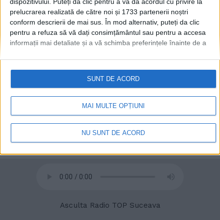
dispozitivului. Puteți da clic pentru a vă da acordul cu privire la
prelucrarea realizată de către noi și 1733 partenerii noștri
conform descrierii de mai sus. În mod alternativ, puteți da clic
pentru a refuza să vă dați consimțământul sau pentru a accesa
informații mai detaliate și a vă schimba preferințele înainte de a
vă exprima consimțământul.
Vă rugăm să rețineți că este posibil
ca anumite prelucrări ale datelor dvs. cu caracter personal să nu
© 2020
Radio TOP Suceava 104 FM
necesite consimțământul dvs., dar aveți dreptul de a refuza o
SUNT DE ACORD
astfel de prelucrare. Preferințele dvs. se vor aplica numai
acestui site web. Puteți să vă schimbați preferințele sau să vă
retrageți consimțământul în orice moment, revenind la acest site
MAI MULTE OPȚIUNI
și făcând clic pe butonul "Confidențialitate" din partea de jos a
paginii web.
NU SUNT DE ACORD
Asculta Radio TOP Suceava