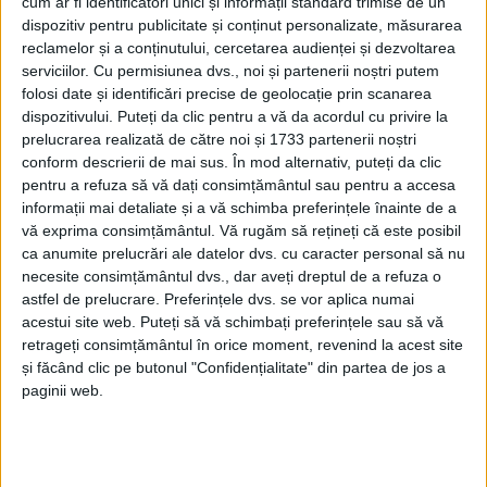
cum ar fi identificatori unici și informații standard trimise de un
filosofic
dispozitiv pentru publicitate și conținut personalizate, măsurarea
21 MAI, 2026
reclamelor și a conținutului, cercetarea audienței și dezvoltarea
serviciilor.
Cu permisiunea dvs., noi și partenerii noștri putem
folosi date și identificări precise de geolocație prin scanarea
Elevi de la ”Ștefan” și
dispozitivului. Puteți da clic pentru a vă da acordul cu privire la
ACTUALITATE
”Petru”, cu medalii
prelucrarea realizată de către noi și 1733 partenerii noștri
internaționale, felicitați și
conform descrierii de mai sus. În mod alternativ, puteți da clic
premiați de Primăria
pentru a refuza să vă dați consimțământul sau pentru a accesa
Sucevei
informații mai detaliate și a vă schimba preferințele înainte de a
vă exprima consimțământul.
Vă rugăm să rețineți că este posibil
23 MAI, 2023
ca anumite prelucrări ale datelor dvs. cu caracter personal să nu
Profesorul Hrenciuc,
necesite consimțământul dvs., dar aveți dreptul de a refuza o
EDUCAȚIE
despre elevii pe care îi are
astfel de prelucrare. Preferințele dvs. se vor aplica numai
la ”Ștefan” și la ”Petru: Am
acestui site web. Puteți să vă schimbați preferințele sau să vă
niște elevi extraordinari, iar
retrageți consimțământul în orice moment, revenind la acest site
și făcând clic pe butonul "Confidențialitate" din partea de jos a
mulți vor să plece în
paginii web.
străinătate. Nu doar
salarizarea e problema, e
vorba despre respect și
atmosferă