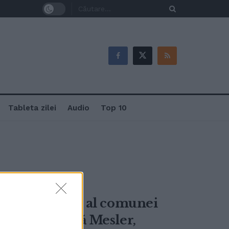
Tableta zilei
Audio
Top 10
riciuc, primar al comunei
amarad Petrică Mesler,