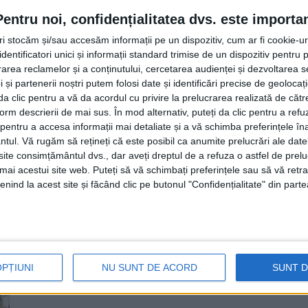
împușcat în inimă la Revoluție: P
Pentru noi, confidențialitatea dvs. este importa
colonelul Andriciuc, și spun din 
tri stocăm și/sau accesăm informații pe un dispozitiv, cum ar fi cookie-u
onoarea să te salut! (Foto)
dentificatori unici și informații standard trimise de un dispozitiv pentru p
rea reclamelor și a conținutului, cercetarea audienței și dezvoltarea ser
23 DECEMBRIE, 2022
 și partenerii noștri putem folosi date și identificări precise de geoloca
i da clic pentru a vă da acordul cu privire la prelucrarea realizată de cătr
Colonelul în rezervă Vasile Andriciuc, primar al comun
form descrierii de mai sus. În mod alternativ, puteți da clic pentru a refu
evenimentul de comemorare ...
entru a accesa informații mai detaliate și a vă schimba preferințele în
ntul.
Vă rugăm să rețineți că este posibil ca anumite prelucrări ale date
te consimțământul dvs., dar aveți dreptul de a refuza o astfel de prelu
Monument dedicat memoriei vict
umai acestui site web. Puteți să vă schimbați preferințele sau să vă ret
Șcheia. Primarul Andriciuc a ven
nind la acest site și făcând clic pe butonul "Confidențialitate" din parte
colonel de armată în rezervă
2 IUNIE, 2022
De Ziua Eroilor, la Șcheia, a fost sfințit un monument
OPȚIUNI
NU SUNT DE ACORD
SUNT 
motive politice de dictatura ...