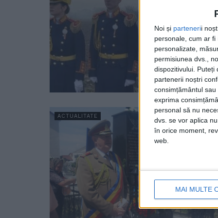
Noi și
parteneri
i noș
personale, cum ar fi i
personalizate, măsura
permisiunea dvs., noi
dispozitivului. Puteț
partenerii noștri con
consimțământul sau p
exprima consimțămâ
personal să nu necesi
ACTUALITATE
dvs. se vor aplica n
în orice moment, reve
web.
MAI MULTE 