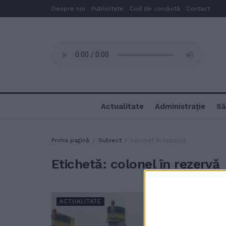
Despre noi
Publicitate
Cod de conduită
Contact
Actualitate
Administrație
Să
Prima pagină
Subiect
colonel în rezervă
Etichetă:
colonel în rezervă
ACTUALITATE