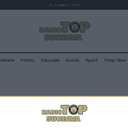
joi, 6 august, 2026
nătate
Politic
Educație
Social
Sport
Timp liber
Colonelul în rezervă Vasile And
Șcheia, la mormîntul fostului c