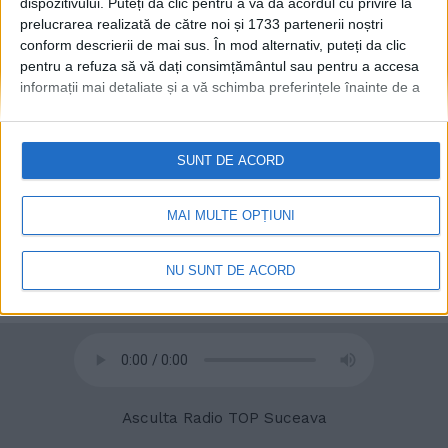
dispozitivului. Puteți da clic pentru a vă da acordul cu privire la
prelucrarea realizată de către noi și 1733 partenerii noștri
conform descrierii de mai sus. În mod alternativ, puteți da clic
pentru a refuza să vă dați consimțământul sau pentru a accesa
informații mai detaliate și a vă schimba preferințele înainte de a
vă exprima consimțământul.
Vă rugăm să rețineți că este posibil
ca anumite prelucrări ale datelor dvs. cu caracter personal să nu
necesite consimțământul dvs., dar aveți dreptul de a refuza o
SUNT DE ACORD
astfel de prelucrare. Preferințele dvs. se vor aplica numai
acestui site web. Puteți să vă schimbați preferințele sau să vă
© 2020
Radio TOP Suceava 104 FM
retrageți consimțământul în orice moment, revenind la acest site
MAI MULTE OPȚIUNI
și făcând clic pe butonul "Confidențialitate" din partea de jos a
paginii web.
NU SUNT DE ACORD
Asculta Radio TOP Suceava