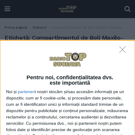
Prima pagină
Subiect
Compartimentul de Boli Maxilo-Faciale
Etichetă:
Compartimentul de Boli Maxilo-
Faciale
Intervenție dificilă a unei
SĂNĂTATE
echipe de la
Compartimentul de Boli
Pentru noi, confidențialitatea dvs.
Maxilo-Faciale din cadrul
este importantă
Secției ORL a spitalului din
Noi și
parteneri
i noștri stocăm și/sau accesăm informații pe un
Suceava, la un bărbat care a
dispozitiv, cum ar fi cookie-urile, și procesăm date personale,
fost victima unei explozii.
cum ar fi identificatori unici și informații standard trimise de un
Operația a durat 4 ore, iar
dispozitiv pentru publicitate și conținut personalizate, măsurarea
pacientul se simte bine
reclamelor și a conținutului, cercetarea audienței și dezvoltarea
30 OCTOMBRIE, 2023
serviciilor.
Cu permisiunea dvs., noi și partenerii noștri putem
folosi date și identificări precise de geolocație prin scanarea