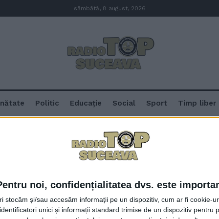
sâmbătă, 8 august, 2026
nătate
Politic
Educație
Social
Sport
Timp liber
Iași
Pentru noi, confidențialitatea dvs. este importa
Elevii suceveni au obținut 40 de
tri stocăm și/sau accesăm informații pe un dispozitiv, cum ar fi cookie-u
concurs găzduit de Facultatea de
dentificatori unici și informații standard trimise de un dispozitiv pentru p