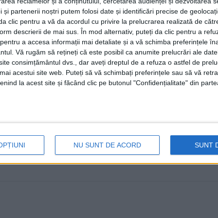
rea reclamelor și a conținutului, cercetarea audienței și dezvoltarea ser
20 MAI, 2026
 și partenerii noștri putem folosi date și identificări precise de geoloca
i da clic pentru a vă da acordul cu privire la prelucrarea realizată de cătr
Elevii suceveni au obținut 40 de premii și mențiuni la 
form descrierii de mai sus. În mod alternativ, puteți da clic pentru a refu
Petrovanu”, care a ...
entru a accesa informații mai detaliate și a vă schimba preferințele în
ntul.
Vă rugăm să rețineți că este posibil ca anumite prelucrări ale date
te consimțământul dvs., dar aveți dreptul de a refuza o astfel de prelu
umai acestui site web. Puteți să vă schimbați preferințele sau să vă ret
nind la acest site și făcând clic pe butonul "Confidențialitate" din parte
OPȚIUNI
NU SUNT DE ACORD
SUNT 