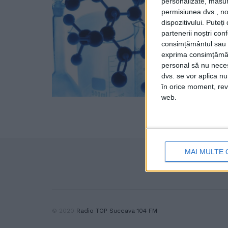
personalizate, măsura
permisiunea dvs., noi
dispozitivului. Puteț
partenerii noștri con
consimțământul sau p
exprima consimțămâ
personal să nu necesi
dvs. se vor aplica n
în orice moment, reve
web.
MAI MULTE 
© 2020
Radio TOP Suceava 104 FM