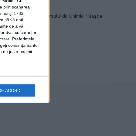
viciilor.
Cu
ție prin scanarea
e noi și 1733
etapa națională a Concursului de Chimie ”Magda
za să vă dați
ainte de a vă
lor dvs. cu caracter
crare. Preferințele
rageți consimțământul
a de jos a paginii
DE ACORD