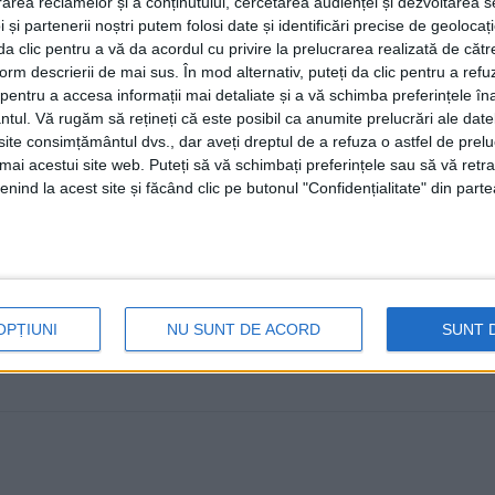
rea reclamelor și a conținutului, cercetarea audienței și dezvoltarea ser
Haimovici”
 și partenerii noștri putem folosi date și identificări precise de geoloca
i da clic pentru a vă da acordul cu privire la prelucrarea realizată de cătr
20 MAI, 2026
form descrierii de mai sus. În mod alternativ, puteți da clic pentru a refu
Șapte elevi din județul Suceava au participat, la Iași, l
entru a accesa informații mai detaliate și a vă schimba preferințele în
ntul.
Vă rugăm să rețineți că este posibil ca anumite prelucrări ale date
Matematică Aplicată „Adolf Haimovici” ...
te consimțământul dvs., dar aveți dreptul de a refuza o astfel de prelu
umai acestui site web. Puteți să vă schimbați preferințele sau să vă ret
nind la acest site și făcând clic pe butonul "Confidențialitate" din parte
OPȚIUNI
NU SUNT DE ACORD
SUNT 