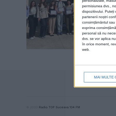
personalizate, măsura
permisiunea dvs., noi
dispozitivului. Puteț
partenerii noștri con
consimțământul sau p
exprima consimțămâ
personal să nu necesi
dvs. se vor aplica n
în orice moment, reve
web.
MAI MULTE 
© 2020
Radio TOP Suceava 104 FM