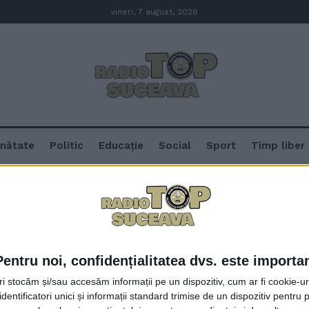
vineri, 7 august, 2026
nătate
Politic
Educație
Social
Sport
Timp liber
atică
Pentru noi, confidențialitatea dvs. este importa
Un premiu I și trei mențiuni au o
tri stocăm și/sau accesăm informații pe un dispozitiv, cum ar fi cookie-u
Concursul național de Matematic
dentificatori unici și informații standard trimise de un dispozitiv pentru p