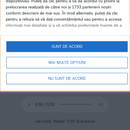
dispozitivului. Puteți da clic pentru a vă da acordul cu privire la
prelucrarea realizată de către noi și 1733 partenerii noștri
conform descrierii de mai sus. În mod alternativ, puteți da clic
pentru a refuza să vă dați consimțământul sau pentru a accesa
informații mai detaliate și a vă schimba preferințele înainte de a
© 2020
Radio TOP Suceava 104 FM
vă exprima consimțământul.
Vă rugăm să rețineți că este posibil
ca anumite prelucrări ale datelor dvs. cu caracter personal să nu
necesite consimțământul dvs., dar aveți dreptul de a refuza o
SUNT DE ACORD
astfel de prelucrare. Preferințele dvs. se vor aplica numai
acestui site web. Puteți să vă schimbați preferințele sau să vă
retrageți consimțământul în orice moment, revenind la acest site
MAI MULTE OPȚIUNI
și făcând clic pe butonul "Confidențialitate" din partea de jos a
paginii web.
NU SUNT DE ACORD
Asculta Radio TOP Suceava