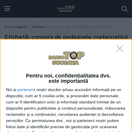
Prima pagină
Subiect
concurs de pedagogia matematicii
Etichetă:
concurs de pedagogia matematicii
Două premii și o mențiune,
EDUCAȚIE
pentru elevele de la
Colegiul ”Mihai Eminescu”
Suceava, la Concursul
Pentru noi, confidențialitatea dvs.
Național ”Pedagogia
este importantă
matematicii”
Noi și
parteneri
i noștri stocăm și/sau accesăm informații pe un
20 MAI, 2026
dispozitiv, cum ar fi cookie-urile, și procesăm date personale,
cum ar fi identificatori unici și informații standard trimise de un
dispozitiv pentru publicitate și conținut personalizate, măsurarea
reclamelor și a conținutului, cercetarea audienței și dezvoltarea
serviciilor.
Cu permisiunea dvs., noi și partenerii noștri putem
folosi date și identificări precise de geolocație prin scanarea