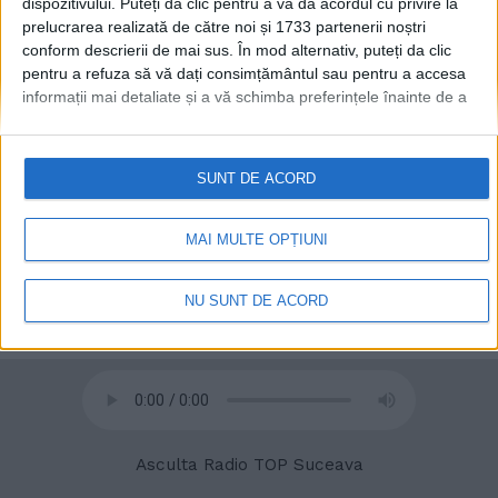
dispozitivului. Puteți da clic pentru a vă da acordul cu privire la
prelucrarea realizată de către noi și 1733 partenerii noștri
conform descrierii de mai sus. În mod alternativ, puteți da clic
© 2020
Radio TOP Suceava 104 FM
pentru a refuza să vă dați consimțământul sau pentru a accesa
informații mai detaliate și a vă schimba preferințele înainte de a
vă exprima consimțământul.
Vă rugăm să rețineți că este posibil
ca anumite prelucrări ale datelor dvs. cu caracter personal să nu
necesite consimțământul dvs., dar aveți dreptul de a refuza o
SUNT DE ACORD
astfel de prelucrare. Preferințele dvs. se vor aplica numai
acestui site web. Puteți să vă schimbați preferințele sau să vă
retrageți consimțământul în orice moment, revenind la acest site
MAI MULTE OPȚIUNI
și făcând clic pe butonul "Confidențialitate" din partea de jos a
paginii web.
NU SUNT DE ACORD
Asculta Radio TOP Suceava