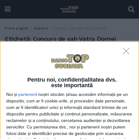
Prima pagină
Subiect
Concurs de șah Vatra Dornei
Etichetă:
Concurs de șah Vatra Dornei
Concurs de șah la Vatra
ACTUALITATE
Dornei. Primarul Marius
Rîpan: ”Acest eveniment
aduce un plus de turiști”
Pentru noi, confidențialitatea dvs.
2 MAI, 2025
este importantă
Noi și
parteneri
i noștri stocăm și/sau accesăm informații pe un
dispozitiv, cum ar fi cookie-urile, și procesăm date personale,
cum ar fi identificatori unici și informații standard trimise de un
dispozitiv pentru publicitate și conținut personalizate, măsurarea
reclamelor și a conținutului, cercetarea audienței și dezvoltarea
serviciilor.
Cu permisiunea dvs., noi și partenerii noștri putem
folosi date și identificări precise de geolocație prin scanarea