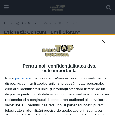
Prima pagină
Subiect
Concurs ”Emil Cioran”
Etichetă:
Concurs ”Emil Cioran”
Elevă de la ”Ștefan”, locul I
EDUCAȚIE
la un concurs de eseu
filosofic
21 MAI, 2026
Pentru noi, confidențialitatea dvs.
este importantă
Noi și
parteneri
i noștri stocăm și/sau accesăm informații pe un
dispozitiv, cum ar fi cookie-urile, și procesăm date personale,
cum ar fi identificatori unici și informații standard trimise de un
dispozitiv pentru publicitate și conținut personalizate, măsurarea
reclamelor și a conținutului, cercetarea audienței și dezvoltarea
serviciilor.
Cu permisiunea dvs., noi și partenerii noștri putem
folosi date și identificări precise de geolocație prin scanarea