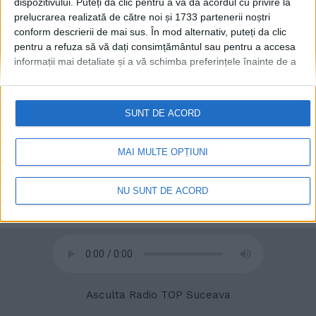
dispozitivului. Puteți da clic pentru a vă da acordul cu privire la
prelucrarea realizată de către noi și 1733 partenerii noștri
conform descrierii de mai sus. În mod alternativ, puteți da clic
© 2020
Radio TOP Suceava 104 FM
pentru a refuza să vă dați consimțământul sau pentru a accesa
informații mai detaliate și a vă schimba preferințele înainte de a
vă exprima consimțământul.
Vă rugăm să rețineți că este posibil
ca anumite prelucrări ale datelor dvs. cu caracter personal să nu
necesite consimțământul dvs., dar aveți dreptul de a refuza o
SUNT DE ACORD
astfel de prelucrare. Preferințele dvs. se vor aplica numai
acestui site web. Puteți să vă schimbați preferințele sau să vă
retrageți consimțământul în orice moment, revenind la acest site
MAI MULTE OPȚIUNI
și făcând clic pe butonul "Confidențialitate" din partea de jos a
paginii web.
NU SUNT DE ACORD
Asculta Radio TOP Suceava