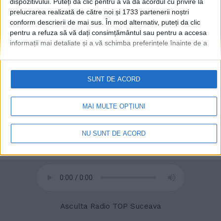
dispozitivului. Puteți da clic pentru a vă da acordul cu privire la
prelucrarea realizată de către noi și 1733 partenerii noștri
conform descrierii de mai sus. În mod alternativ, puteți da clic
pentru a refuza să vă dați consimțământul sau pentru a accesa
informații mai detaliate și a vă schimba preferințele înainte de a
© 2020
Radio TOP Suceava 104 FM
vă exprima consimțământul.
Vă rugăm să rețineți că este posibil
ca anumite prelucrări ale datelor dvs. cu caracter personal să nu
necesite consimțământul dvs., dar aveți dreptul de a refuza o
SUNT DE ACORD
astfel de prelucrare. Preferințele dvs. se vor aplica numai
acestui site web. Puteți să vă schimbați preferințele sau să vă
retrageți consimțământul în orice moment, revenind la acest site
MAI MULTE OPȚIUNI
și făcând clic pe butonul "Confidențialitate" din partea de jos a
paginii web.
NU SUNT DE ACORD
Asculta Radio TOP Suceava