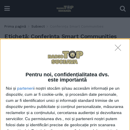
Prima pagină
Subiect
Conferința Smart Communities
Etichetă:
Conferința Smart Communities
Suceava va fi reprezentată
ADMINISTRAȚIE
la Conferința ”Smart
Communities”, la care vor fi
prezenți miniștri, primari și
Pentru noi, confidențialitatea dvs.
experți în digitalizare și
este importantă
mobilitate electrică
Noi și
parteneri
i noștri stocăm și/sau accesăm informații pe un
7 IUNIE, 2022
dispozitiv, cum ar fi cookie-urile, și procesăm date personale,
cum ar fi identificatori unici și informații standard trimise de un
dispozitiv pentru publicitate și conținut personalizate, măsurarea
reclamelor și a conținutului, cercetarea audienței și dezvoltarea
serviciilor.
Cu permisiunea dvs., noi și partenerii noștri putem
folosi date și identificări precise de geolocație prin scanarea