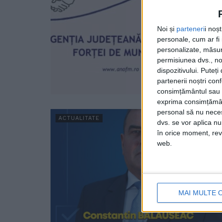
Noi și
parteneri
i noș
personale, cum ar fi i
personalizate, măsura
permisiunea dvs., noi
dispozitivului. Puteț
partenerii noștri con
consimțământul sau p
exprima consimțămâ
personal să nu necesi
ACTUALITATE
dvs. se vor aplica n
în orice moment, reve
web.
MAI MULTE 