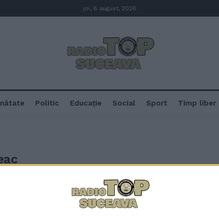
joi, 6 august, 2026
nătate
Politic
Educație
Social
Sport
Timp liber
eac
În județul Suceava sînt 10.093 d
dintre aceștia sînt cei cu studii p