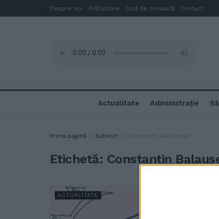
Despre noi
Publicitate
Cod de conduită
Contact
Actualitate
Administrație
Să
Prima pagină
Subiect
Constantin Balauseac
Etichetă:
Constantin Balaus
ACTUALITATE