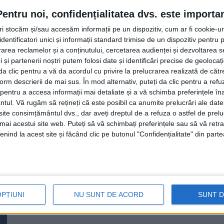
de ani
Pentru noi, confidențialitatea dvs. este importa
11 AUGUST, 2022
tri stocăm și/sau accesăm informații pe un dispozitiv, cum ar fi cookie-u
dentificatori unici și informații standard trimise de un dispozitiv pentru p
Directorul executiv al Agenției Județene pentru Ocupa
rea reclamelor și a conținutului, cercetarea audienței și dezvoltarea ser
Balauseac, a transmis că la sfîrşitul lunii iunie, ...
 și partenerii noștri putem folosi date și identificări precise de geoloca
i da clic pentru a vă da acordul cu privire la prelucrarea realizată de cătr
form descrierii de mai sus. În mod alternativ, puteți da clic pentru a refu
entru a accesa informații mai detaliate și a vă schimba preferințele în
ntul.
Vă rugăm să rețineți că este posibil ca anumite prelucrări ale date
te consimțământul dvs., dar aveți dreptul de a refuza o astfel de prelu
Șeful punctului de lucru AJOFM F
umai acestui site web. Puteți să vă schimbați preferințele sau să vă ret
AJOFM pe întregul județ. Consta
nind la acest site și făcând clic pe butonul "Confidențialitate" din parte
din partea PNL la Primăria Preut
30 MARTIE, 2022
Surse credibile afirmă că, începînd de vineri, 1 aprilie,
OPȚIUNI
NU SUNT DE ACORD
SUNT 
Florea în funcția de ...