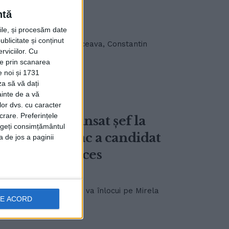
ntă
rile, și procesăm date
ublicitate și conținut
rea Forței de Muncă Suceava, Constantin
viciilor.
Cu
ție prin scanarea
e noi și 1731
za să vă dați
ainte de a vă
lor dvs. cu caracter
crare. Preferințele
ălticeni, avansat șef la
rageți consimțământul
ntin Balauseac a candidat
a de jos a paginii
ești. Fără succes
 Constantin Balauseac o va înlocui pe Mirela
DE ACORD