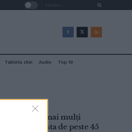
Tableta zilei
Audio
Top 10
e șomeri. Cei mai mulți
uține și cu vîrsta de peste 45