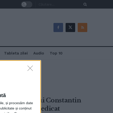
Tableta zilei
Audio
Top 10
ntă
ea chirurgului Constantin
rile, și procesăm date
era foarte dedicat
ublicitate și conținut