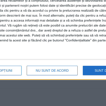
rea reclamelor și a conținutului, cercetarea audienței și dezvoltarea ser
profesiei. El efectua operații la 
 și partenerii noștri putem folosi date și identificări precise de geoloca
la vremea sa. Îl recomandam cu
i da clic pentru a vă da acordul cu privire la prelucrarea realizată de cătr
form descrierii de mai sus. În mod alternativ, puteți da clic pentru a refu
20 SEPTEMBRIE, 2022
entru a accesa informații mai detaliate și a vă schimba preferințele în
ntul.
Vă rugăm să rețineți că este posibil ca anumite prelucrări ale date
Președintele Colegiului Județean al Medicilor Suceava, 
te consimțământul dvs., dar aveți dreptul de a refuza o astfel de prelu
adresa regretatului chirurg Constantin Moldovanu, fost 
umai acestui site web. Puteți să vă schimbați preferințele sau să vă ret
nind la acest site și făcând clic pe butonul "Confidențialitate" din parte
OPȚIUNI
NU SUNT DE ACORD
SUNT 