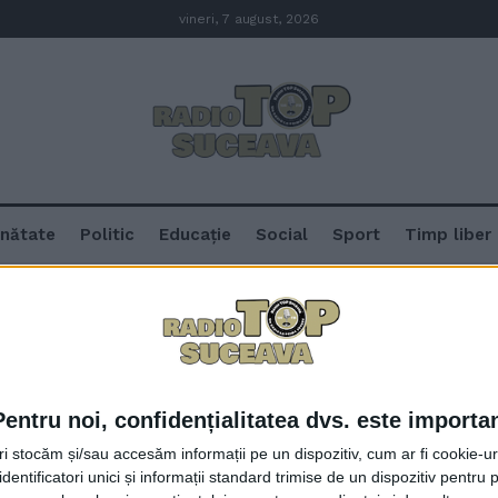
vineri, 7 august, 2026
nătate
Politic
Educație
Social
Sport
Timp liber
vanu
Pentru noi, confidențialitatea dvs. este importa
Chirurgul Sorin Hîncu, la moart
tri stocăm și/sau accesăm informații pe un dispozitiv, cum ar fi cookie-u
Moldovanu: Doctorul Moldovanu 
dentificatori unici și informații standard trimise de un dispozitiv pentru p