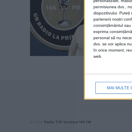
personalizate, măsura
permisiunea dvs., noi
dispozitivului. Puteț
partenerii noștri con
consimțământul sau p
exprima consimțămâ
personal să nu necesi
dvs. se vor aplica n
în orice moment, reve
web.
MAI MULTE 
© 2020
Radio TOP Suceava 104 FM