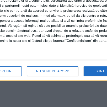
rea reclamelor și a conținutului, cercetarea audienței și dezvoltarea ser
furnizorii la termen, dar în ace
 și partenerii noștri putem folosi date și identificări precise de geoloca
exigenți la calitatea lucrărilor
i da clic pentru a vă da acordul cu privire la prelucrarea realizată de cătr
form descrierii de mai sus. În mod alternativ, puteți da clic pentru a refu
21 IANUARIE, 2025
entru a accesa informații mai detaliate și a vă schimba preferințele în
ntul.
Vă rugăm să rețineți că este posibil ca anumite prelucrări ale date
În premieră pentru Suceava a fost emis un Certificat C
te consimțământul dvs., dar aveți dreptul de a refuza o astfel de prelu
efectuate de către un constructor pentru ...
umai acestui site web. Puteți să vă schimbați preferințele sau să vă ret
nind la acest site și făcând clic pe butonul "Confidențialitate" din parte
OPȚIUNI
NU SUNT DE ACORD
SUNT 