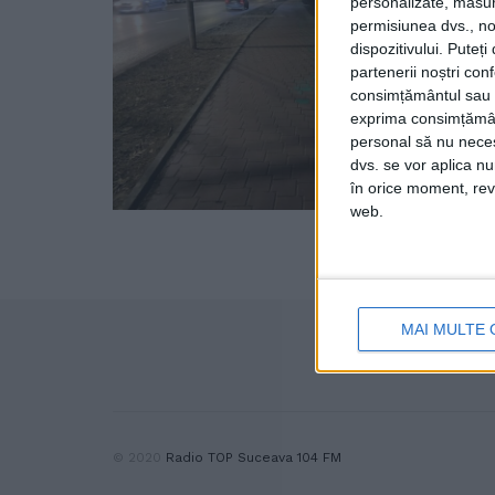
personalizate, măsura
permisiunea dvs., noi
dispozitivului. Puteț
partenerii noștri con
consimțământul sau p
exprima consimțămâ
personal să nu necesi
dvs. se vor aplica n
în orice moment, reve
web.
MAI MULTE 
© 2020
Radio TOP Suceava 104 FM