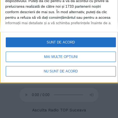
dispozitivului. Puteți da clic pentru a vă da acordul cu privire la
prelucrarea realizată de către noi și 1733 partenerii noștri
conform descrierii de mai sus. În mod alternativ, puteți da clic
pentru a refuza să vă dați consimțământul sau pentru a accesa
informații mai detaliate și a vă schimba preferințele înainte de a
© 2020
Radio TOP Suceava 104 FM
vă exprima consimțământul.
Vă rugăm să rețineți că este posibil
ca anumite prelucrări ale datelor dvs. cu caracter personal să nu
necesite consimțământul dvs., dar aveți dreptul de a refuza o
SUNT DE ACORD
astfel de prelucrare. Preferințele dvs. se vor aplica numai
acestui site web. Puteți să vă schimbați preferințele sau să vă
retrageți consimțământul în orice moment, revenind la acest site
MAI MULTE OPȚIUNI
și făcând clic pe butonul "Confidențialitate" din partea de jos a
paginii web.
NU SUNT DE ACORD
Asculta Radio TOP Suceava