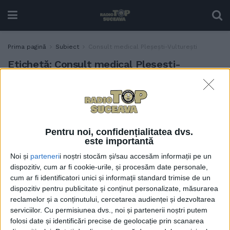
Prima pagină
Subiect
Consult medical Pleșești-Vulturești
Etichetă:
Consult medical Pleșești-
Vulturești
92 de oameni din Pleșești au
SĂNĂTATE
fost consultați gratuit și au
primit recomandări de
Pentru noi, confidențialitatea dvs.
tratament sau de
este importantă
investigații suplimentare
Noi și
parteneri
i noștri stocăm și/sau accesăm informații pe un
10 OCTOMBRIE, 2023
dispozitiv, cum ar fi cookie-urile, și procesăm date personale,
cum ar fi identificatori unici și informații standard trimise de un
dispozitiv pentru publicitate și conținut personalizate, măsurarea
reclamelor și a conținutului, cercetarea audienței și dezvoltarea
serviciilor.
Cu permisiunea dvs., noi și partenerii noștri putem
folosi date și identificări precise de geolocație prin scanarea