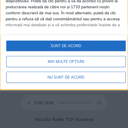
dispozitivului. Puteți da clic pentru a vă da acordul cu privire la
există o șansă de remediere
prelucrarea realizată de către noi și 1733 partenerii noștri
a unei norme greșite
conform descrierii de mai sus. În mod alternativ, puteți da clic
pentru a refuza să vă dați consimțământul sau pentru a accesa
8 NOIEMBRIE, 2023
informații mai detaliate și a vă schimba preferințele înainte de a
vă exprima consimțământul.
Vă rugăm să rețineți că este posibil
ca anumite prelucrări ale datelor dvs. cu caracter personal să nu
necesite consimțământul dvs., dar aveți dreptul de a refuza o
SUNT DE ACORD
astfel de prelucrare. Preferințele dvs. se vor aplica numai
acestui site web. Puteți să vă schimbați preferințele sau să vă
retrageți consimțământul în orice moment, revenind la acest site
MAI MULTE OPȚIUNI
și făcând clic pe butonul "Confidențialitate" din partea de jos a
paginii web.
NU SUNT DE ACORD
© 2020
Radio TOP Suceava 104 FM
Asculta Radio TOP Suceava