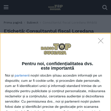
Prima pagină
Subiect
Consultantul fiscal Loredana Mihăilă
Etichetă:
Consultantul fiscal Loredana
Mihăilă
Orodonanța privind plățile
ACTUALITATE
cu numerar, ordonanța ”la
loc comanda”. Consultantul
Pentru noi, confidențialitatea dvs.
fiscal Loredana Mihăilă: ”La
este importantă
loc comanda” are loc
Noi și
parteneri
i noștri stocăm și/sau accesăm informații pe un
înainte de a intra în vigoare
dispozitiv, cum ar fi cookie-urile, și procesăm date personale,
măsurile și este un lucru
cum ar fi identificatori unici și informații standard trimise de un
bun. De aici rezultă că,
dispozitiv pentru publicitate și conținut personalizate, măsurarea
totuși, mediul de afaceri se
reclamelor și a conținutului, cercetarea audienței și dezvoltarea
pliază, rezultă că
serviciilor.
Cu permisiunea dvs., noi și partenerii noștri putem
patronatele își spun
folosi date și identificări precise de geolocație prin scanarea
cuvîntul și rezultă, totuși, că