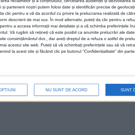
rea reclamelor și a conținutului, cercetarea audienței și dezvoltarea ser
Elevii știu deja unde se găsesc su
 și partenerii noștri putem folosi date și identificări precise de geoloca
controalele sînt firești și de dori
i da clic pentru a vă da acordul cu privire la prelucrarea realizată de cătr
form descrierii de mai sus. În mod alternativ, puteți da clic pentru a refu
28 IANUARIE, 2026
entru a accesa informații mai detaliate și a vă schimba preferințele în
ntul.
Vă rugăm să rețineți că este posibil ca anumite prelucrări ale date
Potrivit psihologului Doina Schipor, ”dacă am face un s
te consimțământul dvs., dar aveți dreptul de a refuza o astfel de prelu
elevi, am afla foarte ...
umai acestui site web. Puteți să vă schimbați preferințele sau să vă ret
nind la acest site și făcând clic pe butonul "Confidențialitate" din parte
OPȚIUNI
NU SUNT DE ACORD
SUNT 