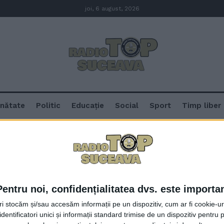
joi, 6 august, 2026
nătate
Politic
Educație
Social
Sport
Timp liber
Pentru noi, confidențialitatea dvs. este importa
Psihologa Doina Schipor, despre
tri stocăm și/sau accesăm informații pe un dispozitiv, cum ar fi cookie-u
ale polițiștilor în școlile și în a
dentificatori unici și informații standard trimise de un dispozitiv pentru p