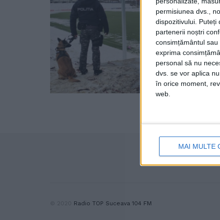
personalizate, măsura
permisiunea dvs., noi
dispozitivului. Puteț
partenerii noștri con
consimțământul sau p
exprima consimțămâ
personal să nu necesi
dvs. se vor aplica n
în orice moment, reve
web.
MAI MULTE 
© 2020
Radio TOP Suceava 104 FM