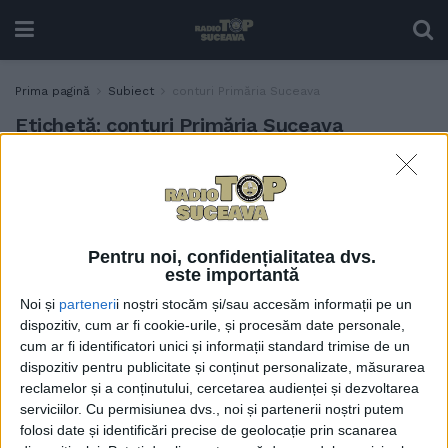
Prima pagină
Subiect
conturi Primăria Suceava
Etichetă:
conturi Primăria Suceava
Vasile Rîmbu: Veniturile
ADMINISTRAȚIE
Primăriei Suceava au fost
supraestimate pentru se a
angaja cheltuieli pe măsură.
Pentru noi, confidențialitatea dvs.
Astfel, s-au adunat plăți
este importantă
restante și penalități
Noi și
parteneri
i noștri stocăm și/sau accesăm informații pe un
consistente
dispozitiv, cum ar fi cookie-urile, și procesăm date personale,
31 OCTOMBRIE, 2024
cum ar fi identificatori unici și informații standard trimise de un
dispozitiv pentru publicitate și conținut personalizate, măsurarea
reclamelor și a conținutului, cercetarea audienței și dezvoltarea
serviciilor.
Cu permisiunea dvs., noi și partenerii noștri putem
folosi date și identificări precise de geolocație prin scanarea