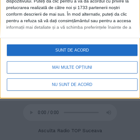
dispozitivului. Puteți da clic pentru a vă da acordul cu privire la
prelucrarea realizată de către noi și 1733 partenerii noștri
conform descrierii de mai sus. În mod alternativ, puteți da clic
pentru a refuza să vă dați consimțământul sau pentru a accesa
informații mai detaliate și a vă schimba preferințele înainte de a
vă exprima consimțământul.
Vă rugăm să rețineți că este posibil
© 2020
Radio TOP Suceava 104 FM
ca anumite prelucrări ale datelor dvs. cu caracter personal să nu
necesite consimțământul dvs., dar aveți dreptul de a refuza o
SUNT DE ACORD
astfel de prelucrare. Preferințele dvs. se vor aplica numai
acestui site web. Puteți să vă schimbați preferințele sau să vă
retrageți consimțământul în orice moment, revenind la acest site
MAI MULTE OPȚIUNI
și făcând clic pe butonul "Confidențialitate" din partea de jos a
paginii web.
NU SUNT DE ACORD
Asculta Radio TOP Suceava