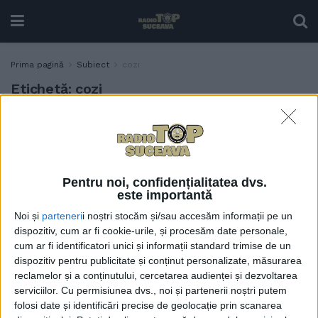
Prima pagină
Subiect
cozi
Etichetă:
cozi
Primăria Suceava susține că
ADMINISTRAȚIE
vechiul sistem pentru
parcări evita cozile:
Procedurile noastre au fost
Pentru noi, confidențialitatea dvs.
blocate de Prefectura
este importantă
Suceava
Noi și
parteneri
i noștri stocăm și/sau accesăm informații pe un
19 IUNIE, 2026
dispozitiv, cum ar fi cookie-urile, și procesăm date personale,
cum ar fi identificatori unici și informații standard trimise de un
dispozitiv pentru publicitate și conținut personalizate, măsurarea
reclamelor și a conținutului, cercetarea audienței și dezvoltarea
serviciilor.
Cu permisiunea dvs., noi și partenerii noștri putem
folosi date și identificări precise de geolocație prin scanarea