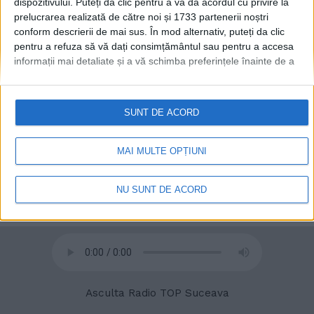
dispozitivului. Puteți da clic pentru a vă da acordul cu privire la
prelucrarea realizată de către noi și 1733 partenerii noștri
conform descrierii de mai sus. În mod alternativ, puteți da clic
pentru a refuza să vă dați consimțământul sau pentru a accesa
informații mai detaliate și a vă schimba preferințele înainte de a
© 2020
Radio TOP Suceava 104 FM
vă exprima consimțământul.
Vă rugăm să rețineți că este posibil
ca anumite prelucrări ale datelor dvs. cu caracter personal să nu
necesite consimțământul dvs., dar aveți dreptul de a refuza o
SUNT DE ACORD
astfel de prelucrare. Preferințele dvs. se vor aplica numai
acestui site web. Puteți să vă schimbați preferințele sau să vă
retrageți consimțământul în orice moment, revenind la acest site
MAI MULTE OPȚIUNI
și făcând clic pe butonul "Confidențialitate" din partea de jos a
paginii web.
NU SUNT DE ACORD
Asculta Radio TOP Suceava