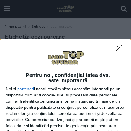
Prima pagină
Subiect
cozi parcare
Etichetă:
cozi parcare
Primăria Suceava susține că
ADMINISTRAȚIE
vechiul sistem pentru
parcări evita cozile:
Procedurile noastre au fost
Pentru noi, confidențialitatea dvs.
blocate de Prefectura
este importantă
Suceava
Noi și
parteneri
i noștri stocăm și/sau accesăm informații pe un
19 IUNIE, 2026
dispozitiv, cum ar fi cookie-urile, și procesăm date personale,
cum ar fi identificatori unici și informații standard trimise de un
dispozitiv pentru publicitate și conținut personalizate, măsurarea
reclamelor și a conținutului, cercetarea audienței și dezvoltarea
serviciilor.
Cu permisiunea dvs., noi și partenerii noștri putem
folosi date și identificări precise de geolocație prin scanarea