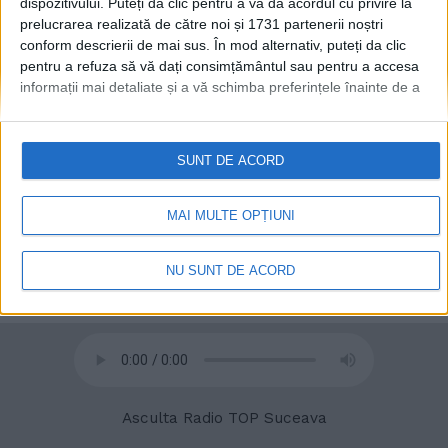
dispozitivului. Puteți da clic pentru a vă da acordul cu privire la
prelucrarea realizată de către noi și 1731 partenerii noștri
conform descrierii de mai sus. În mod alternativ, puteți da clic
pentru a refuza să vă dați consimțământul sau pentru a accesa
informații mai detaliate și a vă schimba preferințele înainte de a
© 2020
Radio TOP Suceava 104 FM
vă exprima consimțământul.
Vă rugăm să rețineți că este posibil
ca anumite prelucrări ale datelor dvs. cu caracter personal să nu
necesite consimțământul dvs., dar aveți dreptul de a refuza o
SUNT DE ACORD
astfel de prelucrare. Preferințele dvs. se vor aplica numai
acestui site web. Puteți să vă schimbați preferințele sau să vă
retrageți consimțământul în orice moment, revenind la acest site
MAI MULTE OPȚIUNI
și făcând clic pe butonul "Confidențialitate" din partea de jos a
paginii web.
NU SUNT DE ACORD
Asculta Radio TOP Suceava