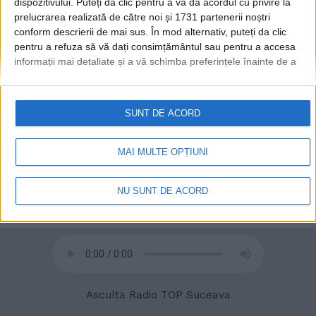
dispozitivului. Puteți da clic pentru a vă da acordul cu privire la
prelucrarea realizată de către noi și 1731 partenerii noștri
conform descrierii de mai sus. În mod alternativ, puteți da clic
© 2020
Radio TOP Suceava 104 FM
pentru a refuza să vă dați consimțământul sau pentru a accesa
informații mai detaliate și a vă schimba preferințele înainte de a
vă exprima consimțământul.
Vă rugăm să rețineți că este posibil
ca anumite prelucrări ale datelor dvs. cu caracter personal să nu
necesite consimțământul dvs., dar aveți dreptul de a refuza o
SUNT DE ACORD
astfel de prelucrare. Preferințele dvs. se vor aplica numai
acestui site web. Puteți să vă schimbați preferințele sau să vă
retrageți consimțământul în orice moment, revenind la acest site
MAI MULTE OPȚIUNI
și făcând clic pe butonul "Confidențialitate" din partea de jos a
paginii web.
NU SUNT DE ACORD
Asculta Radio TOP Suceava