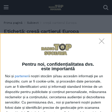
Prima pagină
Subiect
creșă cartierul Europa
Etichetă:
creșă cartierul Europa
Creșa din cartierul Tinereții
ADMINISTRAȚIE
va fi ridicată pînă la finele
anului
11 SEPTEMBRIE, 2024
Pentru noi, confidențialitatea dvs.
este importantă
Noi și
parteneri
i noștri stocăm și/sau accesăm informații pe un
dispozitiv, cum ar fi cookie-urile, și procesăm date personale,
cum ar fi identificatori unici și informații standard trimise de un
dispozitiv pentru publicitate și conținut personalizate, măsurarea
reclamelor și a conținutului, cercetarea audienței și dezvoltarea
serviciilor.
Cu permisiunea dvs., noi și partenerii noștri putem
folosi date și identificări precise de geolocație prin scanarea