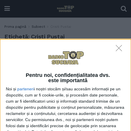
Prima pagină
Subiect
Cristi Pustai
Etichetă:
Cristi Pustai
În prima etapă a play-off-
SPORT
ului, Foresta Suceava a făcut
doar 1-1 acasă cu Ceahlăul
Piatra Neamț. Problema nu
Pentru noi, confidențialitatea dvs.
este că Foresta nu a cîștigat,
este importantă
ci aceea că Foresta joacă mai
Noi și
parteneri
i noștri stocăm și/sau accesăm informații pe un
slab ca în prima parte a
dispozitiv, cum ar fi cookie-urile, și procesăm date personale,
campionatului. CSM
cum ar fi identificatori unici și informații standard trimise de un
Bucovina Rădăuți a pierdut
dispozitiv pentru publicitate și conținut personalizate, măsurarea
acasă cu CSM Bacău, cu 1-0
reclamelor și a conținutului, cercetarea audienței și dezvoltarea
1 APRILIE, 2023
serviciilor.
Cu permisiunea dvs., noi și partenerii noștri putem
folosi date și identificări precise de geolocație prin scanarea