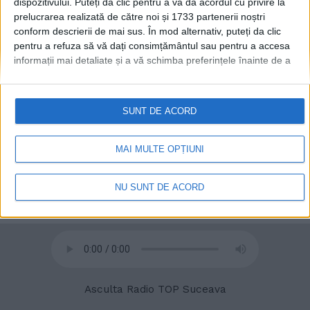
dispozitivului. Puteți da clic pentru a vă da acordul cu privire la
prelucrarea realizată de către noi și 1733 partenerii noștri
conform descrierii de mai sus. În mod alternativ, puteți da clic
pentru a refuza să vă dați consimțământul sau pentru a accesa
informații mai detaliate și a vă schimba preferințele înainte de a
vă exprima consimțământul.
Vă rugăm să rețineți că este posibil
ca anumite prelucrări ale datelor dvs. cu caracter personal să nu
necesite consimțământul dvs., dar aveți dreptul de a refuza o
SUNT DE ACORD
astfel de prelucrare. Preferințele dvs. se vor aplica numai
© 2020
Radio TOP Suceava 104 FM
acestui site web. Puteți să vă schimbați preferințele sau să vă
retrageți consimțământul în orice moment, revenind la acest site
MAI MULTE OPȚIUNI
și făcând clic pe butonul "Confidențialitate" din partea de jos a
paginii web.
NU SUNT DE ACORD
Asculta Radio TOP Suceava