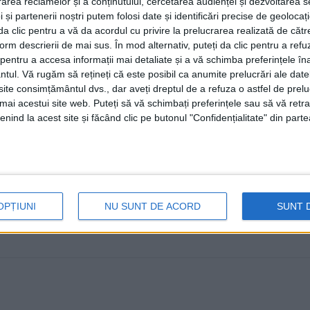
rea reclamelor și a conținutului, cercetarea audienței și dezvoltarea ser
pentru a încerca să-i aducă la șco
 și partenerii noștri putem folosi date și identificări precise de geoloca
i da clic pentru a vă da acordul cu privire la prelucrarea realizată de cătr
24 MARTIE, 2024
form descrierii de mai sus. În mod alternativ, puteți da clic pentru a refu
Într-o intervenție telefonică la Radio Top, profesorul T
entru a accesa informații mai detaliate și a vă schimba preferințele în
ntul.
Vă rugăm să rețineți că este posibil ca anumite prelucrări ale date
confirmat că este o lipsă acută ...
te consimțământul dvs., dar aveți dreptul de a refuza o astfel de prelu
umai acestui site web. Puteți să vă schimbați preferințele sau să vă ret
nind la acest site și făcând clic pe butonul "Confidențialitate" din parte
OPȚIUNI
NU SUNT DE ACORD
SUNT 