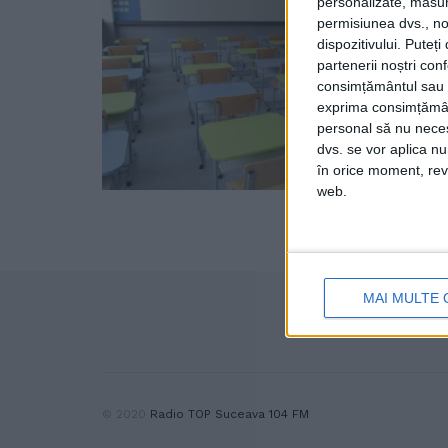
personalizate, măsura
permisiunea dvs., noi
dispozitivului. Puteț
partenerii noștri con
consimțământul sau p
exprima consimțămâ
personal să nu necesi
dvs. se vor aplica n
în orice moment, reve
web.
MAI MULTE 
© 2020
Radio TOP Suceava 104 FM