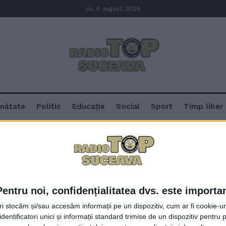
joi, 6 august, 2026
nătate
Politic
Educație
Social
Sport
Timp liber
că
Pentru noi, confidențialitatea dvs. este importa
Criză de profesori de matematică 
tri stocăm și/sau accesăm informații pe un dispozitiv, cum ar fi cookie-u
mobilitate, directorii stau și-i p
dentificatori unici și informații standard trimise de un dispozitiv pentru p