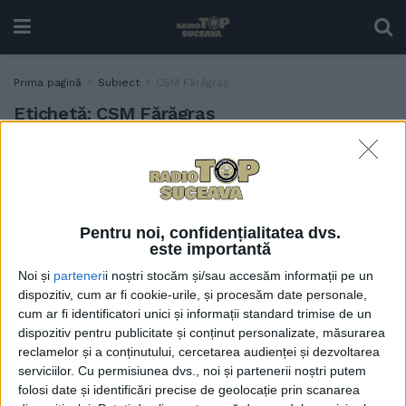
Prima pagină
Subiect
CSM Fărăgraș
Etichetă:
CSM Fărăgraș
Directorul CSU Suceava,
SPORT
Iulian Andrei: Ținînd cont
de foarte multele absențe
pe care le avem în lot, un loc
Pentru noi, confidențialitatea dvs.
VII cred că ar fi bun pentru
este importantă
noi pe mai departe. Oricum,
Noi și
parteneri
i noștri stocăm și/sau accesăm informații pe un
noi o să încercăm să mai
dispozitiv, cum ar fi cookie-urile, și procesăm date personale,
urcăm
cum ar fi identificatori unici și informații standard trimise de un
5 FEBRUARIE, 2025
dispozitiv pentru publicitate și conținut personalizate, măsurarea
reclamelor și a conținutului, cercetarea audienței și dezvoltarea
serviciilor.
Cu permisiunea dvs., noi și partenerii noștri putem
folosi date și identificări precise de geolocație prin scanarea