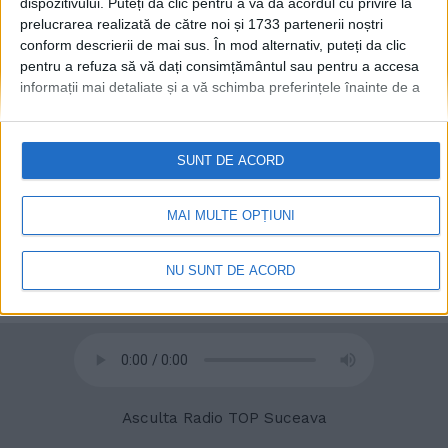
dispozitivului. Puteți da clic pentru a vă da acordul cu privire la
prelucrarea realizată de către noi și 1733 partenerii noștri
conform descrierii de mai sus. În mod alternativ, puteți da clic
pentru a refuza să vă dați consimțământul sau pentru a accesa
informații mai detaliate și a vă schimba preferințele înainte de a
vă exprima consimțământul.
Vă rugăm să rețineți că este posibil
ca anumite prelucrări ale datelor dvs. cu caracter personal să nu
© 2020
Radio TOP Suceava 104 FM
necesite consimțământul dvs., dar aveți dreptul de a refuza o
SUNT DE ACORD
astfel de prelucrare. Preferințele dvs. se vor aplica numai
acestui site web. Puteți să vă schimbați preferințele sau să vă
retrageți consimțământul în orice moment, revenind la acest site
MAI MULTE OPȚIUNI
și făcând clic pe butonul "Confidențialitate" din partea de jos a
paginii web.
NU SUNT DE ACORD
Asculta Radio TOP Suceava