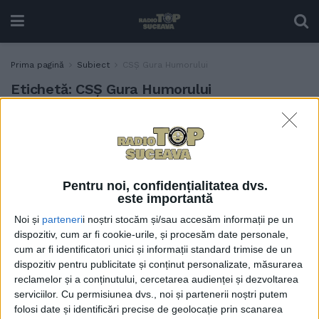
Prima pagină
Subiect
CSȘ Gura Humorului
Etichetă:
CSȘ Gura Humorului
Peste 270 de profesori de
SPORT
educație fizică și sport,
tehnicieni sportivi și
instructori sportivi, școliți
Pentru noi, confidențialitatea dvs.
în cadrul unui program
este importantă
dedicat rugby-ului
Noi și
parteneri
i noștri stocăm și/sau accesăm informații pe un
9 MARTIE, 2026
dispozitiv, cum ar fi cookie-urile, și procesăm date personale,
Gura Humorului participă
cum ar fi identificatori unici și informații standard trimise de un
SPORT
la un turneu național de
dispozitiv pentru publicitate și conținut personalizate, măsurarea
rugby cu patru echipe de
reclamelor și a conținutului, cercetarea audienței și dezvoltarea
copii cu vîrste de la 7 la 12
serviciilor.
Cu permisiunea dvs., noi și partenerii noștri putem
folosi date și identificări precise de geolocație prin scanarea
ani