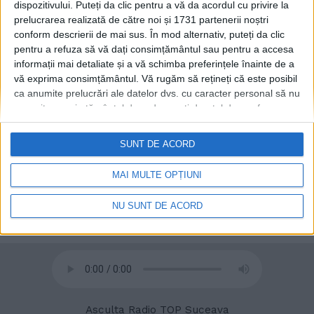
dispozitivului. Puteți da clic pentru a vă da acordul cu privire la
24 IULIE, 2025
prelucrarea realizată de către noi și 1731 partenerii noștri
conform descrierii de mai sus. În mod alternativ, puteți da clic
Patru sportivi care au făcut
SPORT
pentru a refuza să vă dați consimțământul sau pentru a accesa
junioratul la CSȘ Gura
informații mai detaliate și a vă schimba preferințele înainte de a
Humorului, în lotul echipei
vă exprima consimțământul.
Vă rugăm să rețineți că este posibil
SCM USV Timișoara, care a
ca anumite prelucrări ale datelor dvs. cu caracter personal să nu
cîștigat Liga de Rugby
necesite consimțământul dvs., dar aveți dreptul de a refuza o
Kaufland
astfel de prelucrare. Preferințele dvs. se vor aplica numai
10 SEPTEMBRIE, 2024
acestui site web. Puteți să vă schimbați preferințele sau să vă
SUNT DE ACORD
retrageți consimțământul în orice moment, revenind la acest site
și făcând clic pe butonul "Confidențialitate" din partea de jos a
MAI MULTE OPȚIUNI
paginii web.
NU SUNT DE ACORD
© 2020
Radio TOP Suceava 104 FM
Asculta Radio TOP Suceava