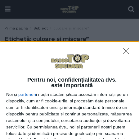
Prima pagină
Subiect
culoare și mișcare”
Etichetă:
culoare și mișcare”
11 din cele 13 școli pentru
EDUCAȚIE
deficienți de auz din
România, prezente la
Bivolărie, cea de-a VI-a
Pentru noi, confidențialitatea dvs.
ediție a Concursului
este importantă
Național „Comunicăm prin
Noi și
parteneri
i noștri stocăm și/sau accesăm informații pe un
gest, culoare și mișcare”
dispozitiv, cum ar fi cookie-urile, și procesăm date personale,
21 APRILIE, 2023
cum ar fi identificatori unici și informații standard trimise de un
dispozitiv pentru publicitate și conținut personalizate, măsurarea
reclamelor și a conținutului, cercetarea audienței și dezvoltarea
serviciilor.
Cu permisiunea dvs., noi și partenerii noștri putem
folosi date și identificări precise de geolocație prin scanarea