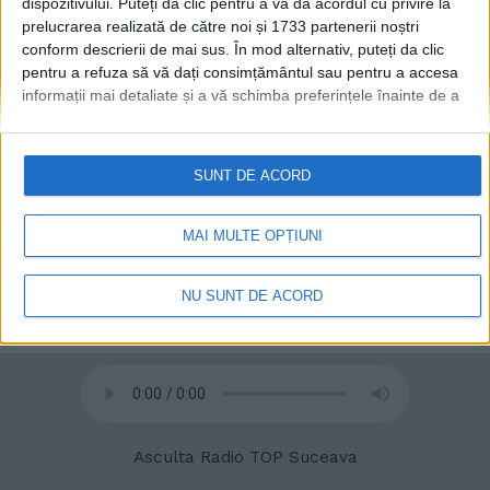
dispozitivului. Puteți da clic pentru a vă da acordul cu privire la
prelucrarea realizată de către noi și 1733 partenerii noștri
conform descrierii de mai sus. În mod alternativ, puteți da clic
pentru a refuza să vă dați consimțământul sau pentru a accesa
informații mai detaliate și a vă schimba preferințele înainte de a
vă exprima consimțământul.
Vă rugăm să rețineți că este posibil
© 2020
Radio TOP Suceava 104 FM
ca anumite prelucrări ale datelor dvs. cu caracter personal să nu
necesite consimțământul dvs., dar aveți dreptul de a refuza o
SUNT DE ACORD
astfel de prelucrare. Preferințele dvs. se vor aplica numai
acestui site web. Puteți să vă schimbați preferințele sau să vă
retrageți consimțământul în orice moment, revenind la acest site
MAI MULTE OPȚIUNI
și făcând clic pe butonul "Confidențialitate" din partea de jos a
paginii web.
NU SUNT DE ACORD
Asculta Radio TOP Suceava