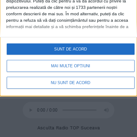
dispozitivului. Puteți da clic pentru a vă da acordul cu privire la
prelucrarea realizată de către noi și 1733 partenerii noștri
conform descrierii de mai sus. În mod alternativ, puteți da clic
© 2020
Radio TOP Suceava 104 FM
pentru a refuza să vă dați consimțământul sau pentru a accesa
informații mai detaliate și a vă schimba preferințele înainte de a
vă exprima consimțământul.
Vă rugăm să rețineți că este posibil
ca anumite prelucrări ale datelor dvs. cu caracter personal să nu
necesite consimțământul dvs., dar aveți dreptul de a refuza o
SUNT DE ACORD
astfel de prelucrare. Preferințele dvs. se vor aplica numai
acestui site web. Puteți să vă schimbați preferințele sau să vă
retrageți consimțământul în orice moment, revenind la acest site
MAI MULTE OPȚIUNI
și făcând clic pe butonul "Confidențialitate" din partea de jos a
paginii web.
NU SUNT DE ACORD
Asculta Radio TOP Suceava