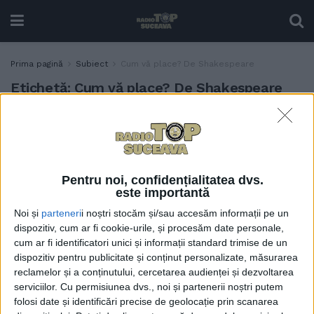
Prima pagină
Subiect
Cum vă place? De Shakespeare
Etichetă:
Cum vă place? De Shakespeare
”Vă plac” teatrul? La
TABLETA ZILEI
Suceava, ”Cum vă place”
este ”Cum le place”
19 DECEMBRIE, 2023
Pentru noi, confidențialitatea dvs.
este importantă
Noi și
parteneri
i noștri stocăm și/sau accesăm informații pe un
dispozitiv, cum ar fi cookie-urile, și procesăm date personale,
cum ar fi identificatori unici și informații standard trimise de un
dispozitiv pentru publicitate și conținut personalizate, măsurarea
reclamelor și a conținutului, cercetarea audienței și dezvoltarea
serviciilor.
Cu permisiunea dvs., noi și partenerii noștri putem
folosi date și identificări precise de geolocație prin scanarea