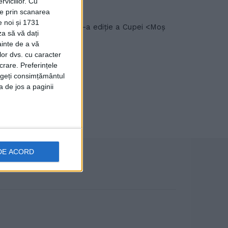
viciilor.
Cu
ție prin scanarea
e noi și 1731
desfășura cea de-a XIV-a ediție a Cupei <Moș
za să vă dați
ainte de a vă
lor dvs. cu caracter
crare. Preferințele
rageți consimțământul
a de jos a paginii
DE ACORD