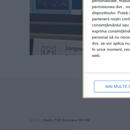
personalizate, măsura
permisiunea dvs., noi
dispozitivului. Puteț
partenerii noștri con
consimțământul sau p
exprima consimțămâ
personal să nu necesi
dvs. se vor aplica n
în orice moment, reve
web.
MAI MULTE 
© 2020
Radio TOP Suceava 104 FM