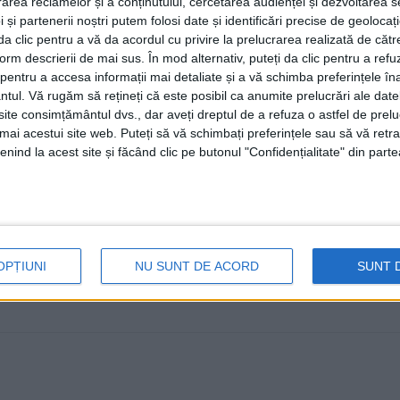
rea reclamelor și a conținutului, cercetarea audienței și dezvoltarea ser
12 DECEMBRIE, 2022
 și partenerii noștri putem folosi date și identificări precise de geoloca
i da clic pentru a vă da acordul cu privire la prelucrarea realizată de cătr
În sala Liceului cu Program Sportiv din Suceava se va 
form descrierii de mai sus. În mod alternativ, puteți da clic pentru a refu
Crăciun> la ...
entru a accesa informații mai detaliate și a vă schimba preferințele în
ntul.
Vă rugăm să rețineți că este posibil ca anumite prelucrări ale date
te consimțământul dvs., dar aveți dreptul de a refuza o astfel de prelu
umai acestui site web. Puteți să vă schimbați preferințele sau să vă ret
nind la acest site și făcând clic pe butonul "Confidențialitate" din parte
OPȚIUNI
NU SUNT DE ACORD
SUNT 