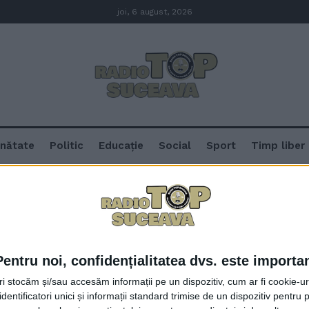
joi, 6 august, 2026
nătate
Politic
Educație
Social
Sport
Timp liber
Pentru noi, confidențialitatea dvs. este importa
650 de copii cu vîrste cuprinse în
tri stocăm și/sau accesăm informații pe un dispozitiv, cum ar fi cookie-u
Crăciun la fotbal, în sala LPS
dentificatori unici și informații standard trimise de un dispozitiv pentru p