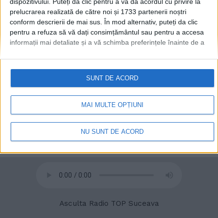
dispozitivului. Puteți da clic pentru a vă da acordul cu privire la
prelucrarea realizată de către noi și 1733 partenerii noștri
conform descrierii de mai sus. În mod alternativ, puteți da clic
© 2020
Radio TOP Suceava 104 FM
pentru a refuza să vă dați consimțământul sau pentru a accesa
informații mai detaliate și a vă schimba preferințele înainte de a
vă exprima consimțământul.
Vă rugăm să rețineți că este posibil
ca anumite prelucrări ale datelor dvs. cu caracter personal să nu
necesite consimțământul dvs., dar aveți dreptul de a refuza o
SUNT DE ACORD
astfel de prelucrare. Preferințele dvs. se vor aplica numai
acestui site web. Puteți să vă schimbați preferințele sau să vă
retrageți consimțământul în orice moment, revenind la acest site
MAI MULTE OPȚIUNI
și făcând clic pe butonul "Confidențialitate" din partea de jos a
paginii web.
NU SUNT DE ACORD
Asculta Radio TOP Suceava