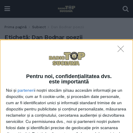
Prima pagină
Subiect
Dan Bodnar poezii
Etichetă:
Dan Bodnar poezii
Cartea de poezii a
ACTUALITATE
suceveanului Dan Bodnar
se poate cumpăra de pe
site-ul Meditative Arts
Pentru noi, confidențialitatea dvs.
4 MARTIE, 2024
este importantă
Noi și
parteneri
i noștri stocăm și/sau accesăm informații pe un
dispozitiv, cum ar fi cookie-urile, și procesăm date personale,
cum ar fi identificatori unici și informații standard trimise de un
dispozitiv pentru publicitate și conținut personalizate, măsurarea
reclamelor și a conținutului, cercetarea audienței și dezvoltarea
serviciilor.
Cu permisiunea dvs., noi și partenerii noștri putem
folosi date și identificări precise de geolocație prin scanarea