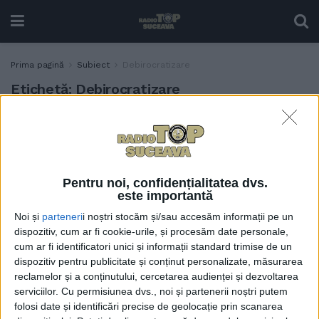
Prima pagină
Subiect
Debirocratizare
Etichetă:
Debirocratizare
Profesoara Mariana Ciupu:
EDUCAȚIE
Ministerul Educației ar
trebui divizat în două –
Ministerul Învățămîntului
Pentru noi, confidențialitatea dvs.
Preuniversitar și Ministerul
este importantă
Învățămîntului Superior și
Noi și
parteneri
i noștri stocăm și/sau accesăm informații pe un
al Cercetării. În mediul
dispozitiv, cum ar fi cookie-urile, și procesăm date personale,
preuniversitar există cu
cum ar fi identificatori unici și informații standard trimise de un
totul alte regulamente, o cu
dispozitiv pentru publicitate și conținut personalizate, măsurarea
totul altă realitate
reclamelor și a conținutului, cercetarea audienței și dezvoltarea
2 IANUARIE, 2025
serviciilor.
Cu permisiunea dvs., noi și partenerii noștri putem
folosi date și identificări precise de geolocație prin scanarea