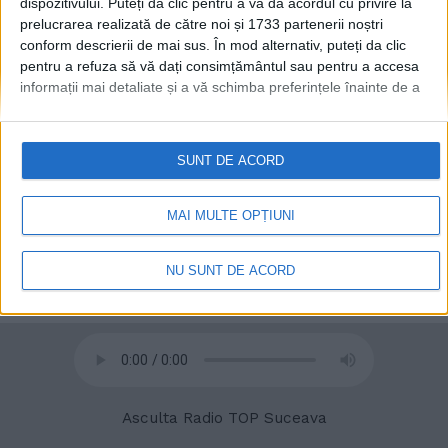
dispozitivului. Puteți da clic pentru a vă da acordul cu privire la
prelucrarea realizată de către noi și 1733 partenerii noștri
conform descrierii de mai sus. În mod alternativ, puteți da clic
pentru a refuza să vă dați consimțământul sau pentru a accesa
informații mai detaliate și a vă schimba preferințele înainte de a
vă exprima consimțământul.
Vă rugăm să rețineți că este posibil
ca anumite prelucrări ale datelor dvs. cu caracter personal să nu
necesite consimțământul dvs., dar aveți dreptul de a refuza o
SUNT DE ACORD
astfel de prelucrare. Preferințele dvs. se vor aplica numai
© 2020
Radio TOP Suceava 104 FM
acestui site web. Puteți să vă schimbați preferințele sau să vă
retrageți consimțământul în orice moment, revenind la acest site
MAI MULTE OPȚIUNI
și făcând clic pe butonul "Confidențialitate" din partea de jos a
paginii web.
NU SUNT DE ACORD
Asculta Radio TOP Suceava