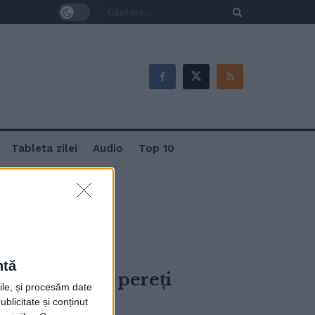
Tableta zilei
Audio
Top 10
ntă
 Cai verzi pe pereți
rile, și procesăm date
ublicitate și conținut