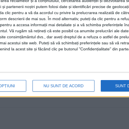
rea reclamelor și a conținutului, cercetarea audienței și dezvoltarea ser
După ce PSD Suceava a fost umilit public de nenumărate
 și partenerii noștri putem folosi date și identificări precise de geoloca
partidul s-a gîndit să ...
i da clic pentru a vă da acordul cu privire la prelucrarea realizată de cătr
form descrierii de mai sus. În mod alternativ, puteți da clic pentru a refu
entru a accesa informații mai detaliate și a vă schimba preferințele în
ntul.
Vă rugăm să rețineți că este posibil ca anumite prelucrări ale date
te consimțământul dvs., dar aveți dreptul de a refuza o astfel de prelu
umai acestui site web. Puteți să vă schimbați preferințele sau să vă ret
nind la acest site și făcând clic pe butonul "Confidențialitate" din parte
OPȚIUNI
NU SUNT DE ACORD
SUNT 