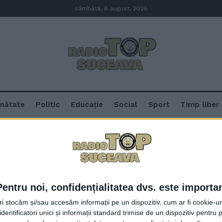
sâmbătă, 8 august, 2026
nătate
Politic
Educație
Social
Sport
Timp liber
îmbu
Pentru noi, confidențialitatea dvs. este importa
Vasile Rîmbu, afară din Primărie?
tri stocăm și/sau accesăm informații pe un dispozitiv, cum ar fi cookie-u
dentificatori unici și informații standard trimise de un dispozitiv pentru p
7 IULIE, 2026