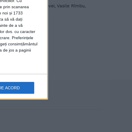
viciilor.
Cu
 ori de primarul Sucevei, Vasile Rîmbu,
ție prin scanarea
e noi și 1733
za să vă dați
ainte de a vă
lor dvs. cu caracter
crare. Preferințele
rageți consimțământul
a de jos a paginii
DE ACORD