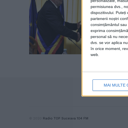
personalizate, măsura
permisiunea dvs., noi
dispozitivului. Puteț
partenerii noștri con
consimțământul sau p
exprima consimțămâ
personal să nu necesi
dvs. se vor aplica n
în orice moment, reve
web.
MAI MULTE 
© 2020
Radio TOP Suceava 104 FM