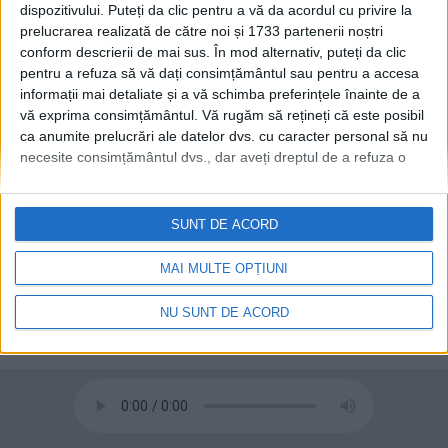
Europa și strada Alexandru
dispozitivului. Puteți da clic pentru a vă da acordul cu privire la
cel Bun
prelucrarea realizată de către noi și 1733 partenerii noștri
conform descrierii de mai sus. În mod alternativ, puteți da clic
12 MAI, 2026
pentru a refuza să vă dați consimțământul sau pentru a accesa
informații mai detaliate și a vă schimba preferințele înainte de a
Peste 250 de garaje din
ADMINISTRAȚIE
vă exprima consimțământul.
Vă rugăm să rețineți că este posibil
zona Cartodrom vor fi
ca anumite prelucrări ale datelor dvs. cu caracter personal să nu
demolate. Vor fi amenajate
necesite consimțământul dvs., dar aveți dreptul de a refuza o
locuri de parcare, spații
astfel de prelucrare. Preferințele dvs. se vor aplica numai
verzi și un teren de sport
acestui site web. Puteți să vă schimbați preferințele sau să vă
11 MARTIE, 2026
retrageți consimțământul în orice moment, revenind la acest site
SUNT DE ACORD
și făcând clic pe butonul "Confidențialitate" din partea de jos a
paginii web.
MAI MULTE OPȚIUNI
NU SUNT DE ACORD