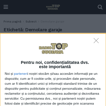
Prima pagină
Subiect
Demolare garaje
Etichetă:
Demolare garaje
Sucevenii au înțeles că
TABLETA ZILEI
garajele trebuie demolate.
Dar, de unde aroganța și
furia Primăriei față de
proprietarii acestora?
Pentru noi, confidențialitatea dvs.
este importantă
31 IULIE, 2026
Noi și
parteneri
i noștri stocăm și/sau accesăm informații pe un
Au început demolările
dispozitiv, cum ar fi cookie-urile, și procesăm date personale,
ADMINISTRAȚIE
garajelor de pe strada
cum ar fi identificatori unici și informații standard trimise de un
Nicolae Titulescu din
dispozitiv pentru publicitate și conținut personalizate, măsurarea
Suceava. Primăria
reclamelor și a conținutului, cercetarea audienței și dezvoltarea
pregătește un nou drum de
serviciilor.
Cu permisiunea dvs., noi și partenerii noștri putem
legătură între Cartierul
folosi date și identificări precise de geolocație prin scanarea