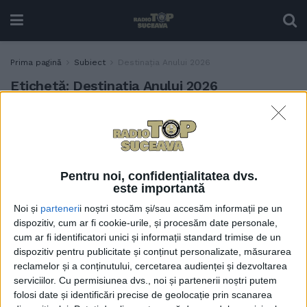
Prima pagină
Subiect
Destinația Anului 2026
Etichetă:
Destinația Anului 2026
Țara Dornelor, în finala
ACTUALITATE
”Destinația Anului 2026” cu
patru nominalizări.
”Mobilizarea comunității
Pentru noi, confidențialitatea dvs.
este esențială pentru a
este importantă
aduce victoria în regiune”
Noi și
parteneri
i noștri stocăm și/sau accesăm informații pe un
7 APRILIE, 2026
dispozitiv, cum ar fi cookie-urile, și procesăm date personale,
cum ar fi identificatori unici și informații standard trimise de un
dispozitiv pentru publicitate și conținut personalizate, măsurarea
reclamelor și a conținutului, cercetarea audienței și dezvoltarea
serviciilor.
Cu permisiunea dvs., noi și partenerii noștri putem
folosi date și identificări precise de geolocație prin scanarea