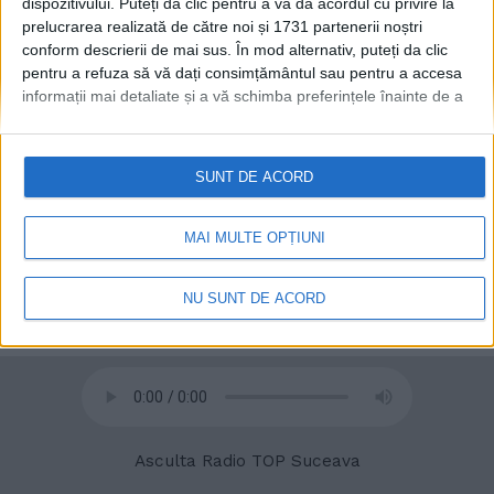
dispozitivului. Puteți da clic pentru a vă da acordul cu privire la
prelucrarea realizată de către noi și 1731 partenerii noștri
conform descrierii de mai sus. În mod alternativ, puteți da clic
pentru a refuza să vă dați consimțământul sau pentru a accesa
informații mai detaliate și a vă schimba preferințele înainte de a
© 2020
Radio TOP Suceava 104 FM
vă exprima consimțământul.
Vă rugăm să rețineți că este posibil
ca anumite prelucrări ale datelor dvs. cu caracter personal să nu
necesite consimțământul dvs., dar aveți dreptul de a refuza o
SUNT DE ACORD
astfel de prelucrare. Preferințele dvs. se vor aplica numai
acestui site web. Puteți să vă schimbați preferințele sau să vă
retrageți consimțământul în orice moment, revenind la acest site
MAI MULTE OPȚIUNI
și făcând clic pe butonul "Confidențialitate" din partea de jos a
paginii web.
NU SUNT DE ACORD
Asculta Radio TOP Suceava