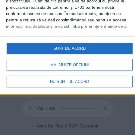
dispozitivului. Puteți da clic pentru a vă da acordul cu privire la
prelucrarea realizată de către noi și 1733 partenerii noștri
conform descrierii de mai sus. În mod alternativ, puteți da clic
pentru a refuza să vă dați consimțământul sau pentru a accesa
© 2020
Radio TOP Suceava 104 FM
informații mai detaliate și a vă schimba preferințele înainte de a
vă exprima consimțământul.
Vă rugăm să rețineți că este posibil
ca anumite prelucrări ale datelor dvs. cu caracter personal să nu
necesite consimțământul dvs., dar aveți dreptul de a refuza o
SUNT DE ACORD
astfel de prelucrare. Preferințele dvs. se vor aplica numai
acestui site web. Puteți să vă schimbați preferințele sau să vă
retrageți consimțământul în orice moment, revenind la acest site
MAI MULTE OPȚIUNI
și făcând clic pe butonul "Confidențialitate" din partea de jos a
paginii web.
NU SUNT DE ACORD
Asculta Radio TOP Suceava