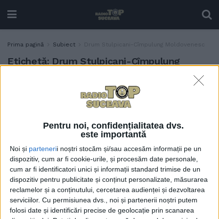
Prima pagină
Subiect
Drum Stulpicani-Cîmpulung Moldovenesc
Etichetă:
Drum Stulpicani-Cîmpulung
Moldovenesc
Lucrări pe ultimii 6
ADMINISTRAȚIE
kilometri ai drumului
Stulpicani – Cîmpulung
Pentru noi, confidențialitatea dvs.
Moldovenesc. Investiția se
este importantă
ridică la peste 7 milioane de
Noi și
parteneri
i noștri stocăm și/sau accesăm informații pe un
euro, bani alocați din
dispozitiv, cum ar fi cookie-urile, și procesăm date personale,
bugetul Consiliului
cum ar fi identificatori unici și informații standard trimise de un
Județean Suceava
dispozitiv pentru publicitate și conținut personalizate, măsurarea
5 SEPTEMBRIE, 2024
reclamelor și a conținutului, cercetarea audienței și dezvoltarea
serviciilor.
Cu permisiunea dvs., noi și partenerii noștri putem
folosi date și identificări precise de geolocație prin scanarea