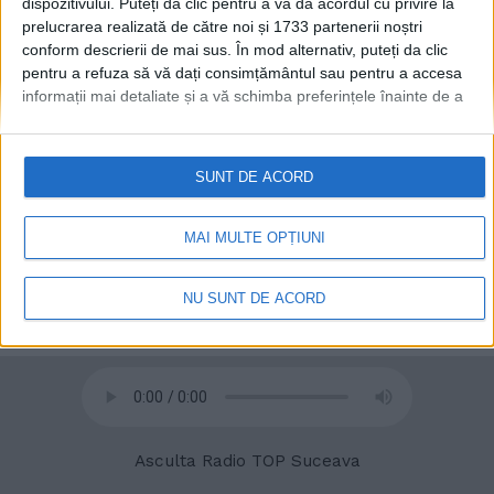
dispozitivului. Puteți da clic pentru a vă da acordul cu privire la
prelucrarea realizată de către noi și 1733 partenerii noștri
conform descrierii de mai sus. În mod alternativ, puteți da clic
pentru a refuza să vă dați consimțământul sau pentru a accesa
informații mai detaliate și a vă schimba preferințele înainte de a
vă exprima consimțământul.
Vă rugăm să rețineți că este posibil
ca anumite prelucrări ale datelor dvs. cu caracter personal să nu
necesite consimțământul dvs., dar aveți dreptul de a refuza o
SUNT DE ACORD
astfel de prelucrare. Preferințele dvs. se vor aplica numai
© 2020
Radio TOP Suceava 104 FM
acestui site web. Puteți să vă schimbați preferințele sau să vă
retrageți consimțământul în orice moment, revenind la acest site
MAI MULTE OPȚIUNI
și făcând clic pe butonul "Confidențialitate" din partea de jos a
paginii web.
NU SUNT DE ACORD
Asculta Radio TOP Suceava