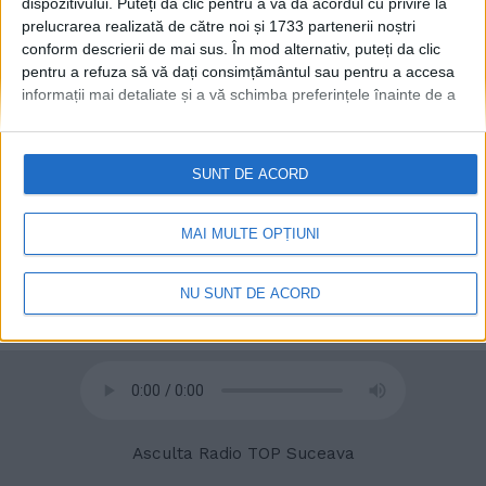
dispozitivului. Puteți da clic pentru a vă da acordul cu privire la
prelucrarea realizată de către noi și 1733 partenerii noștri
conform descrierii de mai sus. În mod alternativ, puteți da clic
pentru a refuza să vă dați consimțământul sau pentru a accesa
informații mai detaliate și a vă schimba preferințele înainte de a
vă exprima consimțământul.
Vă rugăm să rețineți că este posibil
© 2020
Radio TOP Suceava 104 FM
ca anumite prelucrări ale datelor dvs. cu caracter personal să nu
necesite consimțământul dvs., dar aveți dreptul de a refuza o
SUNT DE ACORD
astfel de prelucrare. Preferințele dvs. se vor aplica numai
acestui site web. Puteți să vă schimbați preferințele sau să vă
retrageți consimțământul în orice moment, revenind la acest site
MAI MULTE OPȚIUNI
și făcând clic pe butonul "Confidențialitate" din partea de jos a
paginii web.
NU SUNT DE ACORD
Asculta Radio TOP Suceava