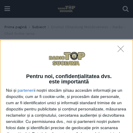
Prima pagină
Subiect
Drumul Cîmpulung Moldovenesc - Rarău -
Chiril închis iarna
Etichetă:
Drumul Cîmpulung Moldovenesc –
Rarău – Chiril închis iarna
Drumul Cîmpulung-Rărău-
ADMINISTRAȚIE
Chiril va fi închis pe timp de
Pentru noi, confidențialitatea dvs.
iarnă
este importantă
26 OCTOMBRIE, 2023
Noi și
parteneri
i noștri stocăm și/sau accesăm informații pe un
dispozitiv, cum ar fi cookie-urile, și procesăm date personale,
cum ar fi identificatori unici și informații standard trimise de un
dispozitiv pentru publicitate și conținut personalizate, măsurarea
reclamelor și a conținutului, cercetarea audienței și dezvoltarea
serviciilor.
Cu permisiunea dvs., noi și partenerii noștri putem
folosi date și identificări precise de geolocație prin scanarea