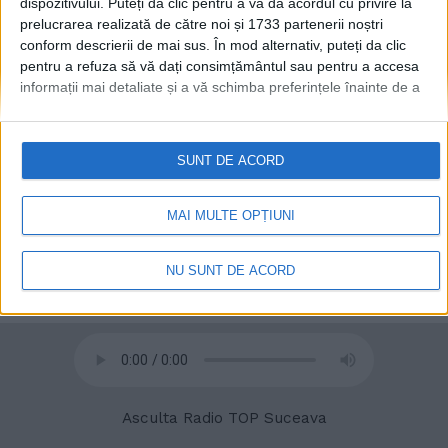
dispozitivului. Puteți da clic pentru a vă da acordul cu privire la
prelucrarea realizată de către noi și 1733 partenerii noștri
conform descrierii de mai sus. În mod alternativ, puteți da clic
© 2020
Radio TOP Suceava 104 FM
pentru a refuza să vă dați consimțământul sau pentru a accesa
informații mai detaliate și a vă schimba preferințele înainte de a
vă exprima consimțământul.
Vă rugăm să rețineți că este posibil
ca anumite prelucrări ale datelor dvs. cu caracter personal să nu
necesite consimțământul dvs., dar aveți dreptul de a refuza o
SUNT DE ACORD
astfel de prelucrare. Preferințele dvs. se vor aplica numai
acestui site web. Puteți să vă schimbați preferințele sau să vă
retrageți consimțământul în orice moment, revenind la acest site
MAI MULTE OPȚIUNI
și făcând clic pe butonul "Confidențialitate" din partea de jos a
paginii web.
NU SUNT DE ACORD
Asculta Radio TOP Suceava