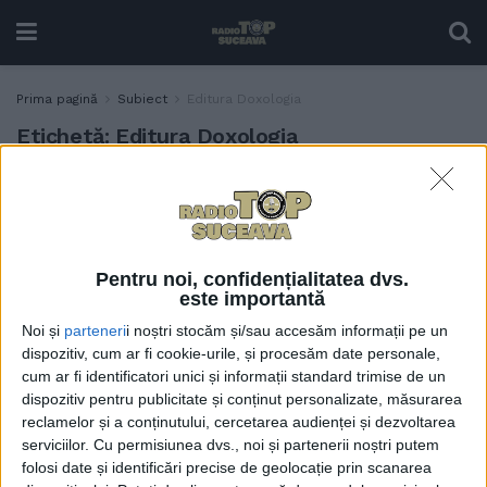
Prima pagină
Subiect
Editura Doxologia
Etichetă:
Editura Doxologia
ÎPS Calinic: Editura
SOCIAL
”Crimca” va ”crește”
7 MARTIE, 2021
Pentru noi, confidențialitatea dvs.
este importantă
Noi și
parteneri
i noștri stocăm și/sau accesăm informații pe un
dispozitiv, cum ar fi cookie-urile, și procesăm date personale,
cum ar fi identificatori unici și informații standard trimise de un
dispozitiv pentru publicitate și conținut personalizate, măsurarea
reclamelor și a conținutului, cercetarea audienței și dezvoltarea
serviciilor.
Cu permisiunea dvs., noi și partenerii noștri putem
folosi date și identificări precise de geolocație prin scanarea