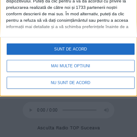
dispozitivului. Puteți da clic pentru a vă da acordul cu privire la
prelucrarea realizată de către noi și 1733 partenerii noștri
conform descrierii de mai sus. În mod alternativ, puteți da clic
pentru a refuza să vă dați consimțământul sau pentru a accesa
informații mai detaliate și a vă schimba preferințele înainte de a
© 2020
Radio TOP Suceava 104 FM
vă exprima consimțământul.
Vă rugăm să rețineți că este posibil
ca anumite prelucrări ale datelor dvs. cu caracter personal să nu
necesite consimțământul dvs., dar aveți dreptul de a refuza o
SUNT DE ACORD
astfel de prelucrare. Preferințele dvs. se vor aplica numai
acestui site web. Puteți să vă schimbați preferințele sau să vă
retrageți consimțământul în orice moment, revenind la acest site
MAI MULTE OPȚIUNI
și făcând clic pe butonul "Confidențialitate" din partea de jos a
paginii web.
NU SUNT DE ACORD
Asculta Radio TOP Suceava