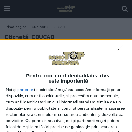
Prima pagină
Subiect
EDUCAB
Etichetă:
EDUCAB
Se înființează mici
TIMP LIBER
biblioteci în refugii și la
cabanele de creastă. La
sfîrșitul săptămînii va fi
Pentru noi, confidențialitatea dvs.
amenajat un punct de citit
este importantă
la Cabana Giumalău
Noi și
parteneri
i noștri stocăm și/sau accesăm informații pe un
21 FEBRUARIE, 2022
dispozitiv, cum ar fi cookie-urile, și procesăm date personale,
cum ar fi identificatori unici și informații standard trimise de un
dispozitiv pentru publicitate și conținut personalizate, măsurarea
reclamelor și a conținutului, cercetarea audienței și dezvoltarea
serviciilor.
Cu permisiunea dvs., noi și partenerii noștri putem
folosi date și identificări precise de geolocație prin scanarea