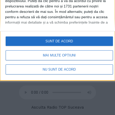
dispozitivului. Puteți da clic pentru a vă da acordul cu privire la
prelucrarea realizată de către noi și 1731 partenerii noștri
conform descrierii de mai sus. În mod alternativ, puteți da clic
pentru a refuza să vă dați consimțământul sau pentru a accesa
informații mai detaliate și a vă schimba preferințele înainte de a
© 2020
Radio TOP Suceava 104 FM
vă exprima consimțământul.
Vă rugăm să rețineți că este posibil
ca anumite prelucrări ale datelor dvs. cu caracter personal să nu
necesite consimțământul dvs., dar aveți dreptul de a refuza o
SUNT DE ACORD
astfel de prelucrare. Preferințele dvs. se vor aplica numai
acestui site web. Puteți să vă schimbați preferințele sau să vă
retrageți consimțământul în orice moment, revenind la acest site
MAI MULTE OPȚIUNI
și făcând clic pe butonul "Confidențialitate" din partea de jos a
paginii web.
NU SUNT DE ACORD
Asculta Radio TOP Suceava