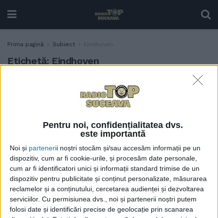
Prima pagină
Subiect
Eindhoven
Etichetă:
Eindhoven
Wizz Air mută două
ACTUALITATE
aeronave pe aeroportul din
Suceava, iar din decembrie
va opera zboruri către Paris,
Pentru noi, confidențialitatea dvs.
Bruxelles, Veneția, Larnaca
este importantă
și Eindhoven
Noi și
parteneri
i noștri stocăm și/sau accesăm informații pe un
17 AUGUST, 2022
dispozitiv, cum ar fi cookie-urile, și procesăm date personale,
cum ar fi identificatori unici și informații standard trimise de un
dispozitiv pentru publicitate și conținut personalizate, măsurarea
reclamelor și a conținutului, cercetarea audienței și dezvoltarea
serviciilor.
Cu permisiunea dvs., noi și partenerii noștri putem
folosi date și identificări precise de geolocație prin scanarea