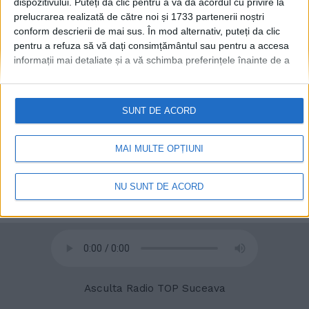
dispozitivului. Puteți da clic pentru a vă da acordul cu privire la
prelucrarea realizată de către noi și 1733 partenerii noștri
conform descrierii de mai sus. În mod alternativ, puteți da clic
© 2020
Radio TOP Suceava 104 FM
pentru a refuza să vă dați consimțământul sau pentru a accesa
informații mai detaliate și a vă schimba preferințele înainte de a
vă exprima consimțământul.
Vă rugăm să rețineți că este posibil
ca anumite prelucrări ale datelor dvs. cu caracter personal să nu
necesite consimțământul dvs., dar aveți dreptul de a refuza o
SUNT DE ACORD
astfel de prelucrare. Preferințele dvs. se vor aplica numai
acestui site web. Puteți să vă schimbați preferințele sau să vă
retrageți consimțământul în orice moment, revenind la acest site
MAI MULTE OPȚIUNI
și făcând clic pe butonul "Confidențialitate" din partea de jos a
paginii web.
NU SUNT DE ACORD
Asculta Radio TOP Suceava