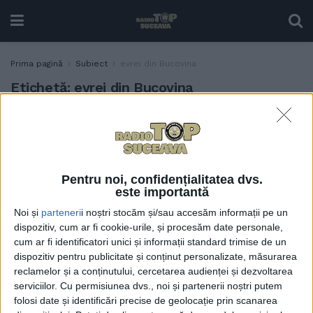
Prima pagină
Subiect
evrei din Bucovina
Etichetă:
evrei din Bucovina
Memorial al Holocaustului
ADMINISTRAȚIE
evreilor, la Siret
3 DECEMBRIE, 2021
Pentru noi, confidențialitatea dvs.
este importantă
Noi și
parteneri
i noștri stocăm și/sau accesăm informații pe un
dispozitiv, cum ar fi cookie-urile, și procesăm date personale,
cum ar fi identificatori unici și informații standard trimise de un
dispozitiv pentru publicitate și conținut personalizate, măsurarea
reclamelor și a conținutului, cercetarea audienței și dezvoltarea
serviciilor.
Cu permisiunea dvs., noi și partenerii noștri putem
folosi date și identificări precise de geolocație prin scanarea