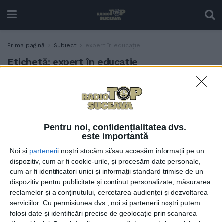
Prima pagină
Subiect
expert în educație
Etichetă:
expert în educație
Expertul în educație Ioan
ACTUALITATE
Puiu: Acei copii care de
mici sînt cu telefonul în față
nu au capacitatea de a sta
Pentru noi, confidențialitatea dvs.
concentrați mai mult de 5
este importantă
minute
Noi și
parteneri
i noștri stocăm și/sau accesăm informații pe un
15 OCTOMBRIE, 2024
dispozitiv, cum ar fi cookie-urile, și procesăm date personale,
cum ar fi identificatori unici și informații standard trimise de un
dispozitiv pentru publicitate și conținut personalizate, măsurarea
reclamelor și a conținutului, cercetarea audienței și dezvoltarea
serviciilor.
Cu permisiunea dvs., noi și partenerii noștri putem
folosi date și identificări precise de geolocație prin scanarea