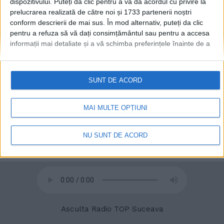
dispozitivului. Puteți da clic pentru a vă da acordul cu privire la
prelucrarea realizată de către noi și 1733 partenerii noștri
conform descrierii de mai sus. În mod alternativ, puteți da clic
pentru a refuza să vă dați consimțământul sau pentru a accesa
informații mai detaliate și a vă schimba preferințele înainte de a
© 2020
Radio TOP Suceava 104 FM
vă exprima consimțământul.
Vă rugăm să rețineți că este posibil
ca anumite prelucrări ale datelor dvs. cu caracter personal să nu
necesite consimțământul dvs., dar aveți dreptul de a refuza o
SUNT DE ACORD
astfel de prelucrare. Preferințele dvs. se vor aplica numai
acestui site web. Puteți să vă schimbați preferințele sau să vă
retrageți consimțământul în orice moment, revenind la acest site
MAI MULTE OPȚIUNI
și făcând clic pe butonul "Confidențialitate" din partea de jos a
paginii web.
NU SUNT DE ACORD
Asculta Radio TOP Suceava