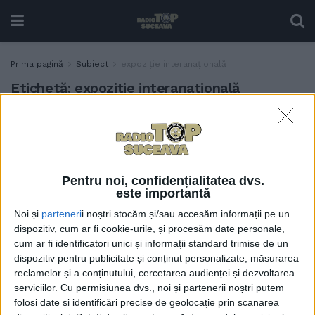
Prima pagină
Subiect
expoziție interanațională
Etichetă:
expoziție interanațională
Peste 1.300 de caricaturi din
ACTUALITATE
întreaga lume, jurizate la
Suceava în cadrul
Expoziției Internaționale de
Pentru noi, confidențialitatea dvs.
Grafică Satirică ”Bucovina”.
este importantă
Mihai Pînzaru PIM: Rămîne
Noi și
parteneri
i noștri stocăm și/sau accesăm informații pe un
prestigiul Sucevei pe plan
dispozitiv, cum ar fi cookie-urile, și procesăm date personale,
mondial și în domeniul
cum ar fi identificatori unici și informații standard trimise de un
caricaturii
dispozitiv pentru publicitate și conținut personalizate, măsurarea
2 IUNIE, 2026
reclamelor și a conținutului, cercetarea audienței și dezvoltarea
serviciilor.
Cu permisiunea dvs., noi și partenerii noștri putem
folosi date și identificări precise de geolocație prin scanarea