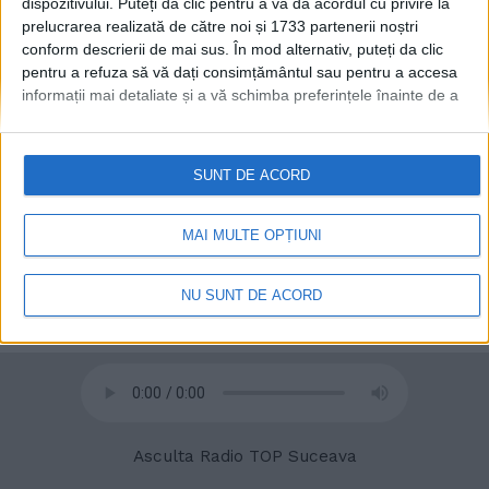
dispozitivului. Puteți da clic pentru a vă da acordul cu privire la
prelucrarea realizată de către noi și 1733 partenerii noștri
conform descrierii de mai sus. În mod alternativ, puteți da clic
pentru a refuza să vă dați consimțământul sau pentru a accesa
informații mai detaliate și a vă schimba preferințele înainte de a
vă exprima consimțământul.
Vă rugăm să rețineți că este posibil
ca anumite prelucrări ale datelor dvs. cu caracter personal să nu
necesite consimțământul dvs., dar aveți dreptul de a refuza o
SUNT DE ACORD
© 2020
Radio TOP Suceava 104 FM
astfel de prelucrare. Preferințele dvs. se vor aplica numai
acestui site web. Puteți să vă schimbați preferințele sau să vă
retrageți consimțământul în orice moment, revenind la acest site
MAI MULTE OPȚIUNI
și făcând clic pe butonul "Confidențialitate" din partea de jos a
paginii web.
NU SUNT DE ACORD
Asculta Radio TOP Suceava