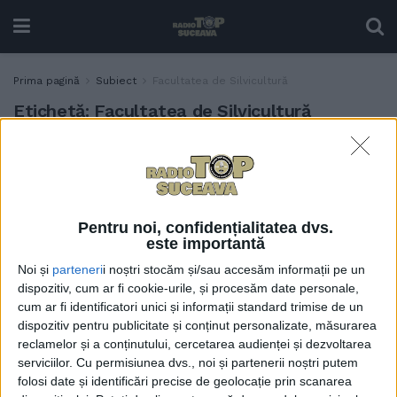
Prima pagină
Subiect
Facultatea de Silvicultură
Etichetă:
Facultatea de Silvicultură
Universitatea suceveană
EDUCAȚIE
contribuie la cea mai amplă
prelevare de date
referitoare la solurile din
Pentru noi, confidențialitatea dvs.
Europa. Se vor evalua
este importantă
16.500 de situri din 28 de
Noi și
parteneri
i noștri stocăm și/sau accesăm informații pe un
țări europene
dispozitiv, cum ar fi cookie-urile, și procesăm date personale,
6 IUNIE, 2025
cum ar fi identificatori unici și informații standard trimise de un
dispozitiv pentru publicitate și conținut personalizate, măsurarea
reclamelor și a conținutului, cercetarea audienței și dezvoltarea
serviciilor.
Cu permisiunea dvs., noi și partenerii noștri putem
folosi date și identificări precise de geolocație prin scanarea