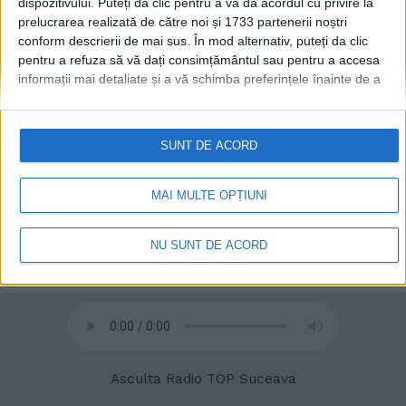
dispozitivului. Puteți da clic pentru a vă da acordul cu privire la
prelucrarea realizată de către noi și 1733 partenerii noștri
conform descrierii de mai sus. În mod alternativ, puteți da clic
pentru a refuza să vă dați consimțământul sau pentru a accesa
informații mai detaliate și a vă schimba preferințele înainte de a
vă exprima consimțământul.
Vă rugăm să rețineți că este posibil
© 2020
Radio TOP Suceava 104 FM
ca anumite prelucrări ale datelor dvs. cu caracter personal să nu
necesite consimțământul dvs., dar aveți dreptul de a refuza o
SUNT DE ACORD
astfel de prelucrare. Preferințele dvs. se vor aplica numai
acestui site web. Puteți să vă schimbați preferințele sau să vă
retrageți consimțământul în orice moment, revenind la acest site
MAI MULTE OPȚIUNI
și făcând clic pe butonul "Confidențialitate" din partea de jos a
paginii web.
NU SUNT DE ACORD
Asculta Radio TOP Suceava