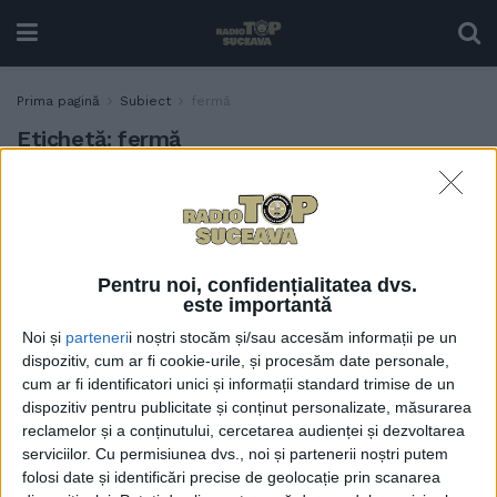
Prima pagină
Subiect
fermă
Etichetă:
fermă
Loc de recreere pentru
ACTUALITATE
copii, la Ițcani, cu cerbi
lopătari și cu lebede.
Fermierul Mihai Flutur mai
Pentru noi, confidențialitatea dvs.
vrea să facă un cuptor
este importantă
pentru pîine și o băcănie
Noi și
parteneri
i noștri stocăm și/sau accesăm informații pe un
unde să se vîndă doar
dispozitiv, cum ar fi cookie-urile, și procesăm date personale,
produse din județul
cum ar fi identificatori unici și informații standard trimise de un
Suceava (Foto)
dispozitiv pentru publicitate și conținut personalizate, măsurarea
14 IULIE, 2024
reclamelor și a conținutului, cercetarea audienței și dezvoltarea
serviciilor.
Cu permisiunea dvs., noi și partenerii noștri putem
folosi date și identificări precise de geolocație prin scanarea