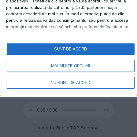
dispozitivului. Puteți da clic pentru a vă da acordul cu privire la
prelucrarea realizată de către noi și 1733 partenerii noștri
conform descrierii de mai sus. În mod alternativ, puteți da clic
pentru a refuza să vă dați consimțământul sau pentru a accesa
informații mai detaliate și a vă schimba preferințele înainte de a
vă exprima consimțământul.
Vă rugăm să rețineți că este posibil
ca anumite prelucrări ale datelor dvs. cu caracter personal să nu
necesite consimțământul dvs., dar aveți dreptul de a refuza o
SUNT DE ACORD
© 2020
Radio TOP Suceava 104 FM
astfel de prelucrare. Preferințele dvs. se vor aplica numai
acestui site web. Puteți să vă schimbați preferințele sau să vă
retrageți consimțământul în orice moment, revenind la acest site
MAI MULTE OPȚIUNI
și făcând clic pe butonul "Confidențialitate" din partea de jos a
paginii web.
NU SUNT DE ACORD
Asculta Radio TOP Suceava