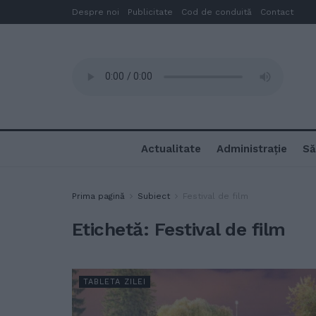
Despre noi
Publicitate
Cod de conduită
Contact
Actualitate
Administrație
Să
Prima pagină
Subiect
Festival de film
Etichetă:
Festival de film
TABLETA ZILEI