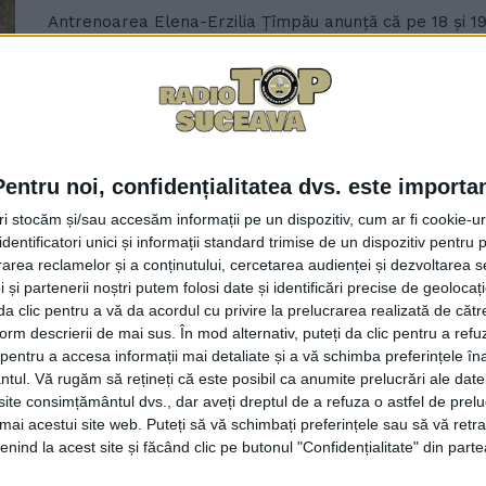
Antrenoarea Elena-Erzilia Țîmpău anunță că pe 18 și 1
important eveniment sportiv. Federația Română ...
Pentru noi, confidențialitatea dvs. este importa
tri stocăm și/sau accesăm informații pe un dispozitiv, cum ar fi cookie-u
dentificatori unici și informații standard trimise de un dispozitiv pentru p
Cîmpulung: Festival de film cu pr
rea reclamelor și a conținutului, cercetarea audienței și dezvoltarea ser
 și partenerii noștri putem folosi date și identificări precise de geoloca
24 AUGUST, 2021
i da clic pentru a vă da acordul cu privire la prelucrarea realizată de cătr
Timp de patru seri, între 26 și 29 august, la Cîmpulung
form descrierii de mai sus. În mod alternativ, puteți da clic pentru a refu
entru a accesa informații mai detaliate și a vă schimba preferințele în
din Austria și ...
ntul.
Vă rugăm să rețineți că este posibil ca anumite prelucrări ale date
te consimțământul dvs., dar aveți dreptul de a refuza o astfel de prelu
umai acestui site web. Puteți să vă schimbați preferințele sau să vă ret
nind la acest site și făcând clic pe butonul "Confidențialitate" din parte