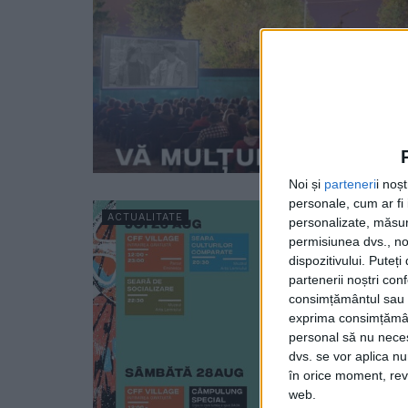
Noi și
parteneri
i noș
personale, cum ar fi i
ACTUALITATE
personalizate, măsura
permisiunea dvs., noi
dispozitivului. Puteț
partenerii noștri con
consimțământul sau p
exprima consimțămâ
personal să nu necesi
dvs. se vor aplica n
în orice moment, reve
web.