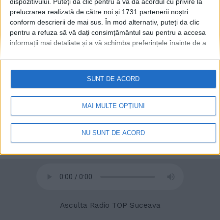
dispozitivului. Puteți da clic pentru a vă da acordul cu privire la
prelucrarea realizată de către noi și 1731 partenerii noștri
conform descrierii de mai sus. În mod alternativ, puteți da clic
© 2020
Radio TOP Suceava 104 FM
pentru a refuza să vă dați consimțământul sau pentru a accesa
informații mai detaliate și a vă schimba preferințele înainte de a
vă exprima consimțământul.
Vă rugăm să rețineți că este posibil
ca anumite prelucrări ale datelor dvs. cu caracter personal să nu
necesite consimțământul dvs., dar aveți dreptul de a refuza o
SUNT DE ACORD
astfel de prelucrare. Preferințele dvs. se vor aplica numai
acestui site web. Puteți să vă schimbați preferințele sau să vă
retrageți consimțământul în orice moment, revenind la acest site
MAI MULTE OPȚIUNI
și făcând clic pe butonul "Confidențialitate" din partea de jos a
paginii web.
NU SUNT DE ACORD
Asculta Radio TOP Suceava