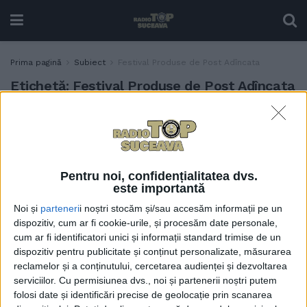
Prima pagină
Subiect
Festival Produse de Post Adîncata
Etichetă:
Festival Produse de Post Adîncata
Peste 30 de gospodine cu
ACTUALITATE
90 de feluri de preparate, la
Festivalul Produselor de
Post de la Adîncata (Foto)
Pentru noi, confidențialitatea dvs.
6 APRILIE, 2025
este importantă
Noi și
parteneri
i noștri stocăm și/sau accesăm informații pe un
dispozitiv, cum ar fi cookie-urile, și procesăm date personale,
cum ar fi identificatori unici și informații standard trimise de un
dispozitiv pentru publicitate și conținut personalizate, măsurarea
reclamelor și a conținutului, cercetarea audienței și dezvoltarea
serviciilor.
Cu permisiunea dvs., noi și partenerii noștri putem
folosi date și identificări precise de geolocație prin scanarea