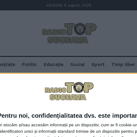
sâmbătă, 8 august, 2026
nătate
Politic
Educație
Social
Sport
Timp liber
ru pentru Tineret ”Grigore Vasiliu Birlic”
ional de Teatru pentru Tineret ”Grigore
Pentru noi, confidențialitatea dvs. este importa
120 de actori, 10 interpreți de mu
tri stocăm și/sau accesăm informații pe un dispozitiv, cum ar fi cookie-u
voluntari, la Festivalul Internaţ
dentificatori unici și informații standard trimise de un dispozitiv pentru p