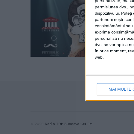
personalizate, măsura
permisiunea dvs., noi
dispozitivului. Puteț
partenerii noștri con
consimțământul sau p
exprima consimțămâ
personal să nu necesi
dvs. se vor aplica n
în orice moment, reve
web.
MAI MULTE 
© 2020
Radio TOP Suceava 104 FM