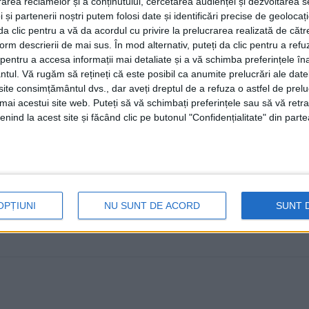
rea reclamelor și a conținutului, cercetarea audienței și dezvoltarea ser
Tineret „Grigore Vasiliu Birlic” și
 și partenerii noștri putem folosi date și identificări precise de geoloca
i da clic pentru a vă da acordul cu privire la prelucrarea realizată de cătr
22 AUGUST, 2022
form descrierii de mai sus. În mod alternativ, puteți da clic pentru a refu
Săptămîna aceasta, Fălticeniul găzduiește trei eveniment
entru a accesa informații mai detaliate și a vă schimba preferințele în
ntul.
Vă rugăm să rețineți că este posibil ca anumite prelucrări ale date
Internaţional de Teatru pentru Tineret „Grigore Vasiliu Bir
te consimțământul dvs., dar aveți dreptul de a refuza o astfel de prelu
umai acestui site web. Puteți să vă schimbați preferințele sau să vă ret
nind la acest site și făcând clic pe butonul "Confidențialitate" din parte
OPȚIUNI
NU SUNT DE ACORD
SUNT 