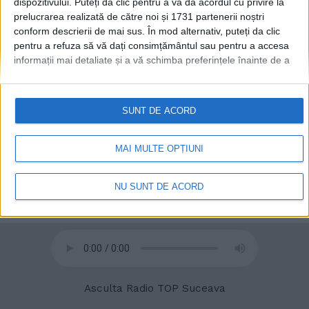
dispozitivului. Puteți da clic pentru a vă da acordul cu privire la
prelucrarea realizată de către noi și 1731 partenerii noștri
conform descrierii de mai sus. În mod alternativ, puteți da clic
© 2020
Radio TOP Suceava 104 FM
pentru a refuza să vă dați consimțământul sau pentru a accesa
informații mai detaliate și a vă schimba preferințele înainte de a
vă exprima consimțământul.
Vă rugăm să rețineți că este posibil
ca anumite prelucrări ale datelor dvs. cu caracter personal să nu
necesite consimțământul dvs., dar aveți dreptul de a refuza o
SUNT DE ACORD
astfel de prelucrare. Preferințele dvs. se vor aplica numai
acestui site web. Puteți să vă schimbați preferințele sau să vă
retrageți consimțământul în orice moment, revenind la acest site
MAI MULTE OPȚIUNI
și făcând clic pe butonul "Confidențialitate" din partea de jos a
paginii web.
NU SUNT DE ACORD
Asculta Radio TOP Suceava