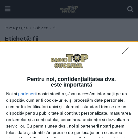
Prima pagină
Subiect
fii
Etichetă:
fii
”Decît” respect, domnule
TABLETA ZILEI
ministru Dimian?
30 APRILIE, 2026
Pentru noi, confidențialitatea dvs.
este importantă
Noi și
parteneri
i noștri stocăm și/sau accesăm informații pe un
dispozitiv, cum ar fi cookie-urile, și procesăm date personale,
cum ar fi identificatori unici și informații standard trimise de un
dispozitiv pentru publicitate și conținut personalizate, măsurarea
reclamelor și a conținutului, cercetarea audienței și dezvoltarea
serviciilor.
Cu permisiunea dvs., noi și partenerii noștri putem
folosi date și identificări precise de geolocație prin scanarea