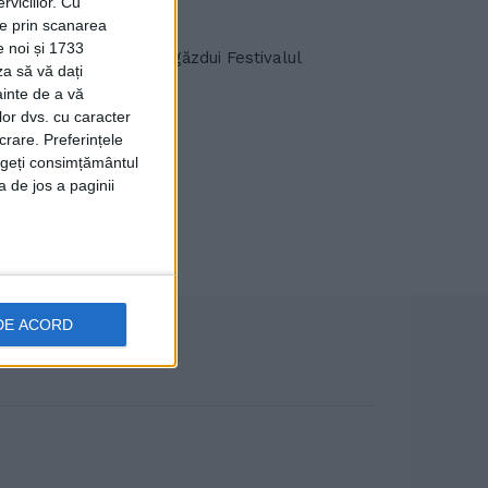
viciilor.
Cu
ție prin scanarea
e noi și 1733
 de Scaun a Sucevei va găzdui Festivalul
za să vă dați
ainte de a vă
lor dvs. cu caracter
crare. Preferințele
rageți consimțământul
a de jos a paginii
DE ACORD