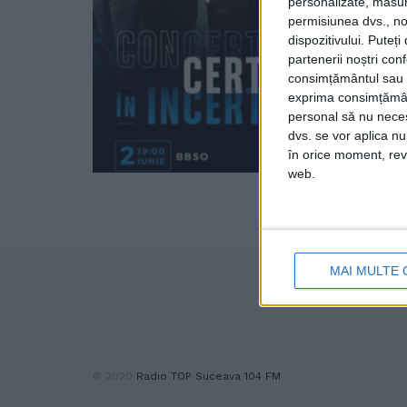
personalizate, măsura
permisiunea dvs., noi
dispozitivului. Puteț
partenerii noștri con
consimțământul sau p
exprima consimțămâ
personal să nu necesi
dvs. se vor aplica n
în orice moment, reve
web.
MAI MULTE 
© 2020
Radio TOP Suceava 104 FM