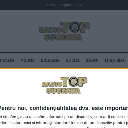
vineri, 7 august, 2026
nătate
Politic
Educație
Social
Sport
Timp liber
Pentru noi, confidențialitatea dvs. este importa
Festivalul ”Filarmonia”, la Cetate
tri stocăm și/sau accesăm informații pe un dispozitiv, cum ar fi cookie-u
3 iunie
dentificatori unici și informații standard trimise de un dispozitiv pentru p