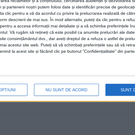
rea reclamelor și a conținutului, cercetarea audienței și dezvoltarea ser
10 MAI, 2023
 și partenerii noștri putem folosi date și identificări precise de geoloca
i da clic pentru a vă da acordul cu privire la prelucrarea realizată de cătr
În zilele de 2 și 3 iunie, începînd cu ora 19.00, Cetatea
form descrierii de mai sus. În mod alternativ, puteți da clic pentru a refu
„Filarmonia”, ...
entru a accesa informații mai detaliate și a vă schimba preferințele în
ntul.
Vă rugăm să rețineți că este posibil ca anumite prelucrări ale date
te consimțământul dvs., dar aveți dreptul de a refuza o astfel de prelu
umai acestui site web. Puteți să vă schimbați preferințele sau să vă ret
nind la acest site și făcând clic pe butonul "Confidențialitate" din parte
OPȚIUNI
NU SUNT DE ACORD
SUNT 