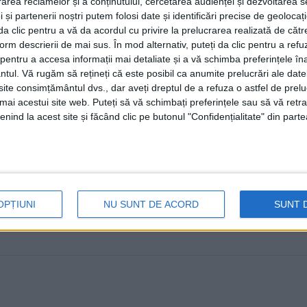
rea reclamelor și a conținutului, cercetarea audienței și dezvoltarea ser
octombrie și că vor primi un spr
 și partenerii noștri putem folosi date și identificări precise de geoloca
de lei
i da clic pentru a vă da acordul cu privire la prelucrarea realizată de cătr
form descrierii de mai sus. În mod alternativ, puteți da clic pentru a refu
30 APRILIE, 2026
entru a accesa informații mai detaliate și a vă schimba preferințele în
ntul.
Vă rugăm să rețineți că este posibil ca anumite prelucrări ale date
Handbaliștii de la CSU Suceava și coordonatorul lor, pro
te consimțământul dvs., dar aveți dreptul de a refuza o astfel de prelu
Consiliul Județean Suceava chiar în ...
umai acestui site web. Puteți să vă schimbați preferințele sau să vă ret
nind la acest site și făcând clic pe butonul "Confidențialitate" din parte
OPȚIUNI
NU SUNT DE ACORD
SUNT 