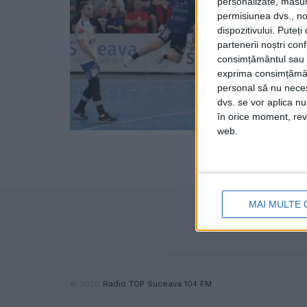
personalizate, măsura
permisiunea dvs., noi
dispozitivului. Puteț
partenerii noștri con
consimțământul sau p
exprima consimțămâ
personal să nu necesi
dvs. se vor aplica n
în orice moment, reve
web.
MAI MULTE 
© 2020
Radio TOP Suceava 104 FM