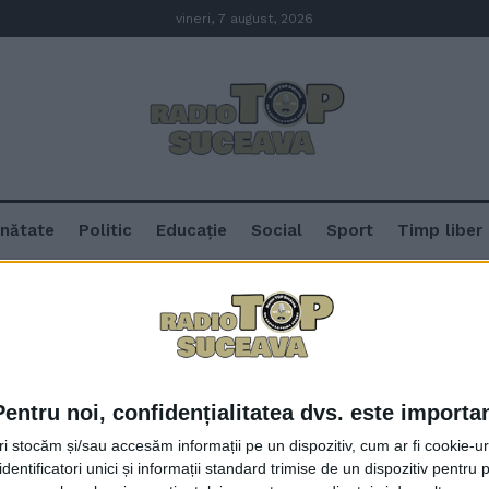
vineri, 7 august, 2026
nătate
Politic
Educație
Social
Sport
Timp liber
Pentru noi, confidențialitatea dvs. este importa
Handbaliștii suceveni, invitați la
tri stocăm și/sau accesăm informații pe un dispozitiv, cum ar fi cookie-u
Aceștia au aflat că polivalenta v
dentificatori unici și informații standard trimise de un dispozitiv pentru p