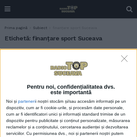
Prima pagină
Subiect
finanțare sport Suceava
Etichetă:
finanțare sport Suceava
Consiliul Județean Suceava
SPORT
a virat primele tranșe din
finanțările pentru sport,
finanțări ”record” de
aproximativ 5,5 milioane de
Pentru noi, confidențialitatea dvs.
lei anul acesta. Handbalul și
este importantă
fotbalul primesc cele mai
mari sume
Noi și
parteneri
i noștri stocăm și/sau accesăm informații pe un
dispozitiv, cum ar fi cookie-urile, și procesăm date personale,
1 AUGUST, 2026
cum ar fi identificatori unici și informații standard trimise de un
Cezar Ioja, administratorul
dispozitiv pentru publicitate și conținut personalizate, măsurarea
SPORT
public al județului: La ce
reclamelor și a conținutului, cercetarea audienței și dezvoltarea
buget are Cetatea Suceava,
serviciilor.
Cu permisiunea dvs., noi și partenerii noștri putem