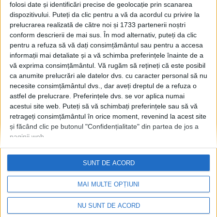
din punctul meu de vedere,
folosi date și identificări precise de geolocație prin scanarea
dispozitivului. Puteți da clic pentru a vă da acordul cu privire la
obiectivul acestei echipe ar
prelucrarea realizată de către noi și 1733 partenerii noștri
trebui să fie intrarea în
conform descrierii de mai sus. În mod alternativ, puteți da clic
play-off
pentru a refuza să vă dați consimțământul sau pentru a accesa
31 IULIE, 2026
informații mai detaliate și a vă schimba preferințele înainte de a
vă exprima consimțământul.
Vă rugăm să rețineți că este posibil
Președintele AJRS, Lucian
SPORT
ca anumite prelucrări ale datelor dvs. cu caracter personal să nu
Preutescu: Situația rugby-
necesite consimțământul dvs., dar aveți dreptul de a refuza o
ului la nivelul seniorilor de
astfel de prelucrare. Preferințele dvs. se vor aplica numai
la Suceava nu este bună. În
acestui site web. Puteți să vă schimbați preferințele sau să vă
clipa aceasta avem nevoie
retrageți consimțământul în orice moment, revenind la acest site
de o resuscitare. Se va căuta
și făcând clic pe butonul "Confidențialitate" din partea de jos a
suport financiar și la
paginii web.
Consiliul Județean, care a
promis sprijin pentru sport
SUNT DE ACORD
19 NOIEMBRIE, 2024
MAI MULTE OPȚIUNI
NU SUNT DE ACORD